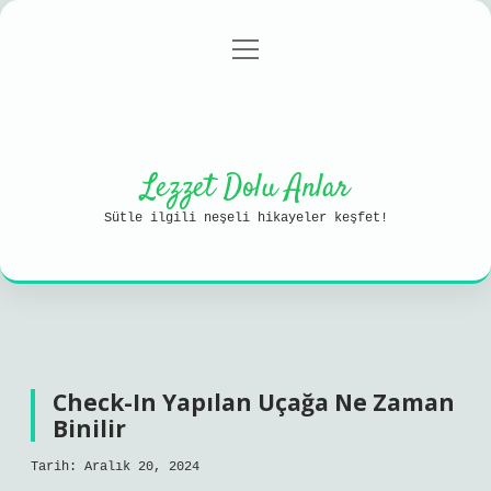
menüyü
Anasayfa
Gizlilik Politikası
aç
Yasal Uyarı
Hakkımızda
Lezzet Dolu Anlar
Sütle ilgili neşeli hikayeler keşfet!
Check-In Yapılan Uçağa Ne Zaman
Binilir
Tarih: Aralık 20, 2024