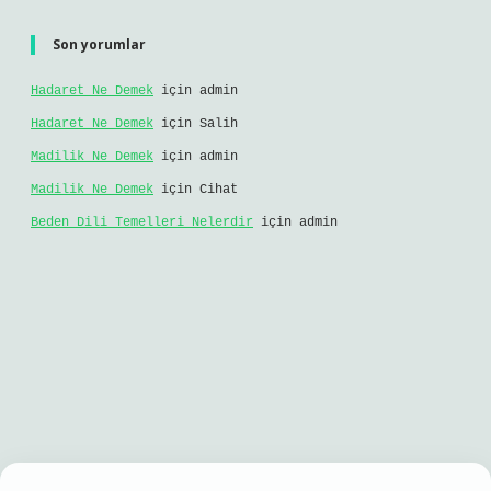
Son yorumlar
Hadaret Ne Demek
için
admin
Hadaret Ne Demek
için
Salih
Madilik Ne Demek
için
admin
Madilik Ne Demek
için
Cihat
Beden Dili Temelleri Nelerdir
için
admin
iş