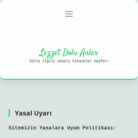
menüyü
Anasayfa
Gizlilik Politikası
aç
Yasal Uyarı
Hakkımızda
Lezzet Dolu Anlar
Sütle ilgili neşeli hikayeler keşfet!
Yasal Uyarı
Sitemizin Yasalara Uyum Politikası: