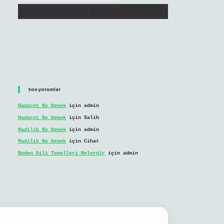
Son yorumlar
Hadaret Ne Demek
için
admin
Hadaret Ne Demek
için
Salih
Madilik Ne Demek
için
admin
Madilik Ne Demek
için
Cihat
Beden Dili Temelleri Nelerdir
için
admin