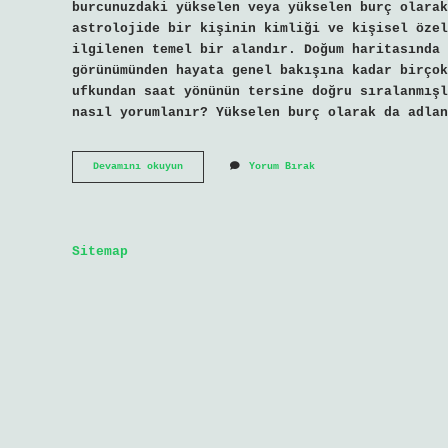
burcunuzdaki yükselen veya yükselen burç olarak
astrolojide bir kişinin kimliği ve kişisel özel
ilgilenen temel bir alandır. Doğum haritasında 
görünümünden hayata genel bakışına kadar birçok
ufkundan saat yönünün tersine doğru sıralanmışl
nasıl yorumlanır? Yükselen burç olarak da adlan
1
Devamını okuyun
Yorum Bırak
Ev
Ne
Ile
Alakalı
Sitemap