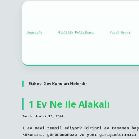
Anasayfa
Gizlilik Politikası
Yasal Uyarı
Etiket:
2 ev Konuları Nelerdir
1 Ev Ne Ile Alakalı
Tarih: Aralık 17, 2024
1 ev neyi temsil ediyor? Birinci ev tamamen baş
kökenini, görünümünüzü ve yeni girişimlerinizi 