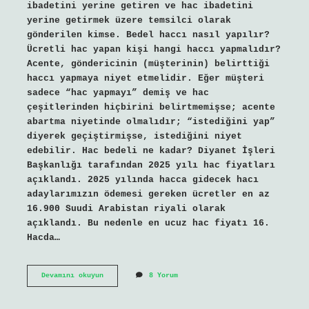
ibadetini yerine getiren ve hac ibadetini
yerine getirmek üzere temsilci olarak
gönderilen kimse. Bedel haccı nasıl yapılır?
Ücretli hac yapan kişi hangi haccı yapmalıdır?
Acente, göndericinin (müşterinin) belirttiği
haccı yapmaya niyet etmelidir. Eğer müşteri
sadece “hac yapmayı” demiş ve hac
çeşitlerinden hiçbirini belirtmemişse; acente
abartma niyetinde olmalıdır; “istediğini yap”
diyerek geçiştirmişse, istediğini niyet
edebilir. Hac bedeli ne kadar? Diyanet İşleri
Başkanlığı tarafından 2025 yılı hac fiyatları
açıklandı. 2025 yılında hacca gidecek hacı
adaylarımızın ödemesi gereken ücretler en az
16.900 Suudi Arabistan riyali olarak
açıklandı. Bu nedenle en ucuz hac fiyatı 16.
Hacda…
Bedel
Devamını okuyun
8 Yorum
Nedir
Hac