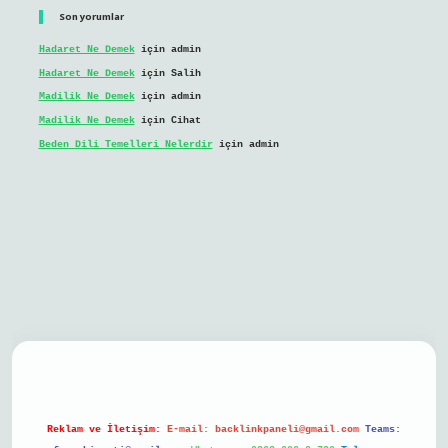
Son yorumlar
Hadaret Ne Demek
için
admin
Hadaret Ne Demek
için
Salih
Madilik Ne Demek
için
admin
Madilik Ne Demek
için
Cihat
Beden Dili Temelleri Nelerdir
için
admin
il giriş
Reklam ve İletişim:
E-mail:
backlinkpaneli@gmail.com
Teams: