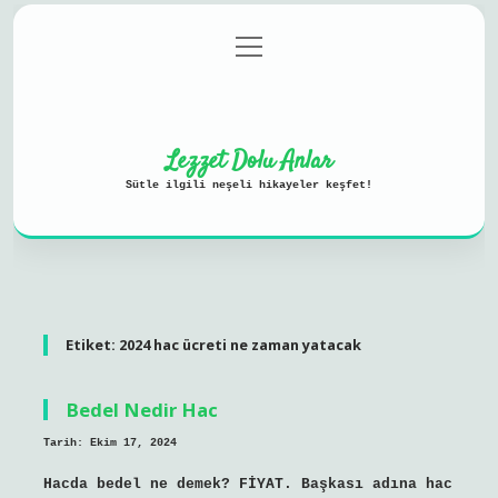
menüyü
Anasayfa
Gizlilik Politikası
aç
Yasal Uyarı
Hakkımızda
Lezzet Dolu Anlar
Sütle ilgili neşeli hikayeler keşfet!
Etiket:
2024 hac ücreti ne zaman yatacak
Bedel Nedir Hac
Tarih: Ekim 17, 2024
Hacda bedel ne demek? FİYAT. Başkası adına hac