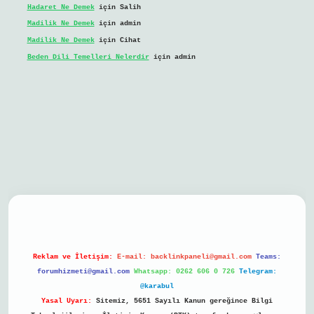
Hadaret Ne Demek
için
Salih
Madilik Ne Demek
için
admin
Madilik Ne Demek
için
Cihat
Beden Dili Temelleri Nelerdir
için
admin
il giriş
Reklam ve İletişim:
E-mail:
backlinkpaneli@gmail.com
Teams:
forumhizmeti@gmail.com
Whatsapp: 0262 606 0 726
Telegram:
@karabul
Yasal Uyarı:
Sitemiz, 5651 Sayılı Kanun gereğince Bilgi