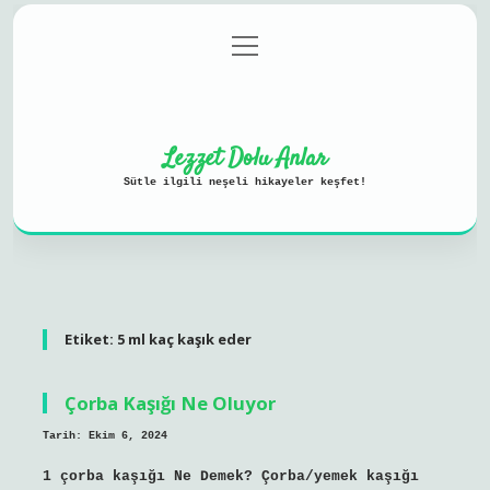
menüyü
Anasayfa
Gizlilik Politikası
aç
Yasal Uyarı
Hakkımızda
Lezzet Dolu Anlar
Sütle ilgili neşeli hikayeler keşfet!
Etiket:
5 ml kaç kaşık eder
Çorba Kaşığı Ne Oluyor
Tarih: Ekim 6, 2024
1 çorba kaşığı Ne Demek? Çorba/yemek kaşığı