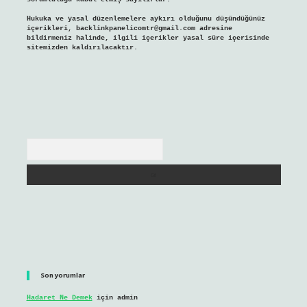
Hukuka ve yasal düzenlemelere aykırı olduğunu düşündüğünüz
içerikleri,
backlinkpanelicomtr@gmail.com
adresine
bildirmeniz halinde, ilgili içerikler yasal süre içerisinde
sitemizden kaldırılacaktır.
Arama
Son yorumlar
Hadaret Ne Demek
için
admin