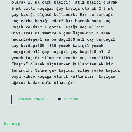
olarak 10 ml ölçü kaşığı; Tatlı kaşığı olarak
5 ml tatlı kaşığı; Çay kaşığı olarak 2,5 ml
çay kaşığı ölçüsü kullandık. Bir su bardağı
kaç çorba kaşığı eder? Bir bardak suda kaç
kaşık vardır? 1 çorba kaşığı Kaç ml’dir?
Sıvılarda milimetre ölçümüÖlçümSıvı olarak
hacimEşdeğer1 su bardağı200 ml2 çay bardağı1
çay bardağı100 ml10 yemek kaşığı1 yemek
kaşığı10 ml2 çay kaşığı1 çay kaşığı5 ml- 3
yemek kaşığı silme ne demek? Bu, genellikle
“kaşık” olarak ölçülürken kullanılan ek bir
terimdir. Silme çay kaşığı, silme çorba kaşığı
veya kahve kaşığı olarak kullanılır. Kaşığın
ağzına kadar dolu olmadığı…
Çorba
Devamını okuyun
12 Yorum
Kaşığı
Ne
Oluyor
Sitemap