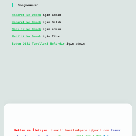
Son yorumlar
Hadaret Ne Demek
için
admin
Hadaret Ne Demek
için
Salih
Madilik Ne Demek
için
admin
Madilik Ne Demek
için
Cihat
Beden Dili Temelleri Nelerdir
için
admin
il giriş
Reklam ve İletişim:
E-mail:
backlinkpaneli@gmail.com
Teams: