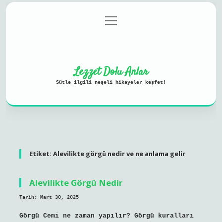
menüyü
Anasayfa
Gizlilik Politikası
aç
Yasal Uyarı
Hakkımızda
Lezzet Dolu Anlar
Sütle ilgili neşeli hikayeler keşfet!
Etiket:
Alevilikte görgü nedir ve ne anlama gelir
Alevilikte Görgü Nedir
Tarih: Mart 30, 2025
Görgü Cemi ne zaman yapılır? Görgü kuralları