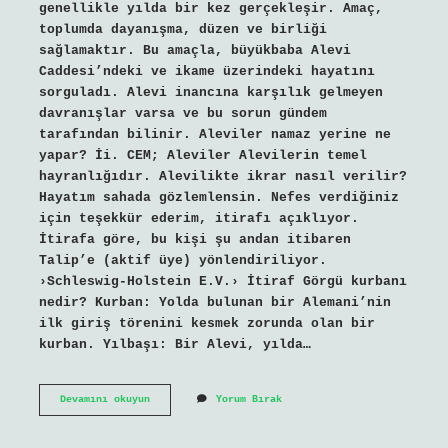
genellikle yılda bir kez gerçekleşir. Amaç,
toplumda dayanışma, düzen ve birliği
sağlamaktır. Bu amaçla, büyükbaba Alevi
Caddesi’ndeki ve ikame üzerindeki hayatını
sorguladı. Alevi inancına karşılık gelmeyen
davranışlar varsa ve bu sorun gündem
tarafından bilinir. Aleviler namaz yerine ne
yapar? İi. CEM; Aleviler Alevilerin temel
hayranlığıdır. Alevilikte ikrar nasıl verilir?
Hayatım sahada gözlemlensin. Nefes verdiğiniz
için teşekkür ederim, itirafı açıklıyor.
İtirafa göre, bu kişi şu andan itibaren
Talip’e (aktif üye) yönlendiriliyor.
›Schleswig-Holstein E.V.› İtiraf Görgü kurbanı
nedir? Kurban: Yolda bulunan bir Alemani’nin
ilk giriş törenini kesmek zorunda olan bir
kurban. Yılbaşı: Bir Alevi, yılda…
Alevilikte
Devamını okuyun
Yorum Bırak
Görgü
Nedir