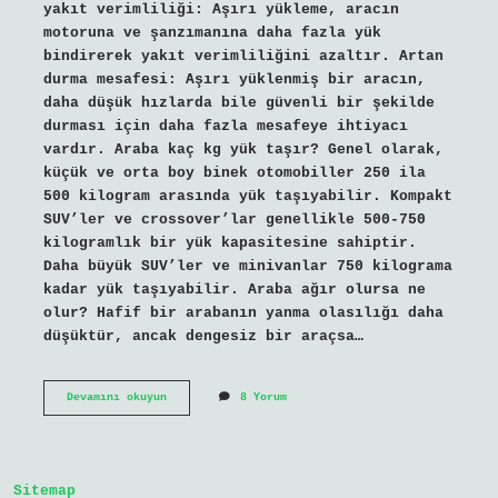
yakıt verimliliği: Aşırı yükleme, aracın
motoruna ve şanzımanına daha fazla yük
bindirerek yakıt verimliliğini azaltır. Artan
durma mesafesi: Aşırı yüklenmiş bir aracın,
daha düşük hızlarda bile güvenli bir şekilde
durması için daha fazla mesafeye ihtiyacı
vardır. Araba kaç kg yük taşır? Genel olarak,
küçük ve orta boy binek otomobiller 250 ila
500 kilogram arasında yük taşıyabilir. Kompakt
SUV’ler ve crossover’lar genellikle 500-750
kilogramlık bir yük kapasitesine sahiptir.
Daha büyük SUV’ler ve minivanlar 750 kilograma
kadar yük taşıyabilir. Araba ağır olursa ne
olur? Hafif bir arabanın yanma olasılığı daha
düşüktür, ancak dengesiz bir araçsa…
Aşırı
Devamını okuyun
8 Yorum
Yük
Arabaya
Zarar
Verir
Mi
Sitemap