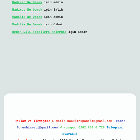
Hadaret Ne Demek
için
admin
Hadaret Ne Demek
için
Salih
Madilik Ne Demek
için
admin
Madilik Ne Demek
için
Cihat
Beden Dili Temelleri Nelerdir
için
admin
bil giriş
Reklam ve İletişim:
E-mail:
backlinkpaneli@gmail.com
Teams:
forumhizmeti@gmail.com
Whatsapp: 0262 606 0 726
Telegram:
@karabul