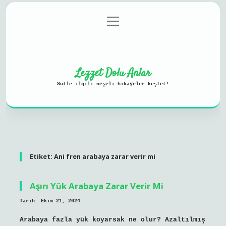
menüyü
Anasayfa
Gizlilik Politikası
aç
Yasal Uyarı
Hakkımızda
Lezzet Dolu Anlar
Sütle ilgili neşeli hikayeler keşfet!
Etiket:
Ani fren arabaya zarar verir mi
Aşırı Yük Arabaya Zarar Verir Mi
Tarih: Ekim 21, 2024
Arabaya fazla yük koyarsak ne olur? Azaltılmış