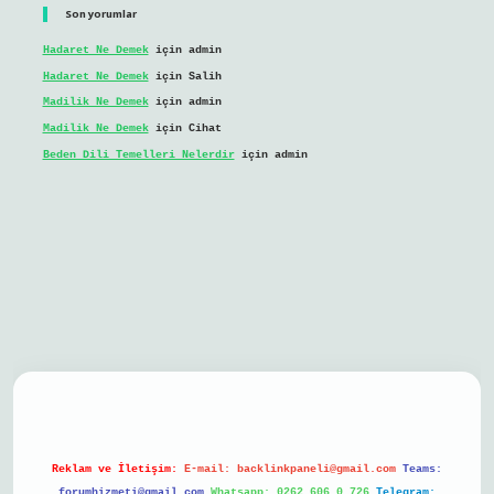
Son yorumlar
Hadaret Ne Demek
için
admin
Hadaret Ne Demek
için
Salih
Madilik Ne Demek
için
admin
Madilik Ne Demek
için
Cihat
Beden Dili Temelleri Nelerdir
için
admin
bil giriş
Reklam ve İletişim:
E-mail:
backlinkpaneli@gmail.com
Teams:
forumhizmeti@gmail.com
Whatsapp: 0262 606 0 726
Telegram: