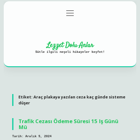
menüyü
Anasayfa
Gizlilik Politikası
aç
Yasal Uyarı
Hakkımızda
Lezzet Dolu Anlar
Sütle ilgili neşeli hikayeler keşfet!
Etiket:
Araç plakaya yazılan ceza kaç günde sisteme
düşer
Trafik Cezası Ödeme Süresi 15 Iş Günü
Mü
Tarih: Aralık 5, 2024