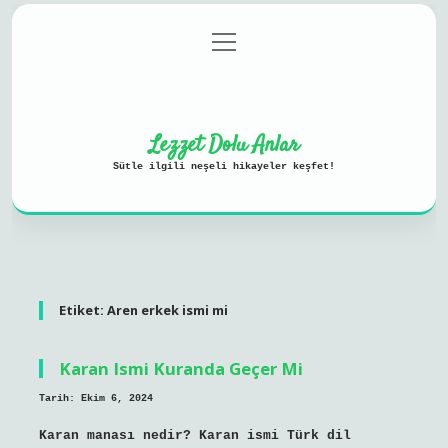
menüyü
Anasayfa
Gizlilik Politikası
aç
Yasal Uyarı
Hakkımızda
Lezzet Dolu Anlar
Sütle ilgili neşeli hikayeler keşfet!
Etiket:
Aren erkek ismi mi
Karan Ismi Kuranda Geçer Mi
Tarih: Ekim 6, 2024
Karan manası nedir? Karan ismi Türk dil