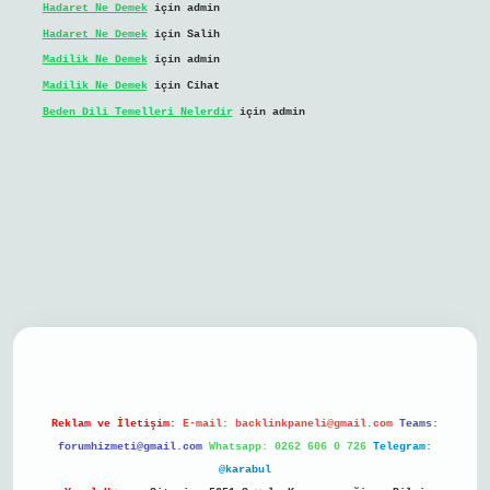
Hadaret Ne Demek
için
admin
Hadaret Ne Demek
için
Salih
Madilik Ne Demek
için
admin
Madilik Ne Demek
için
Cihat
Beden Dili Temelleri Nelerdir
için
admin
bil giriş
Reklam ve İletişim:
E-mail:
backlinkpaneli@gmail.com
Teams:
forumhizmeti@gmail.com
Whatsapp: 0262 606 0 726
Telegram:
@karabul