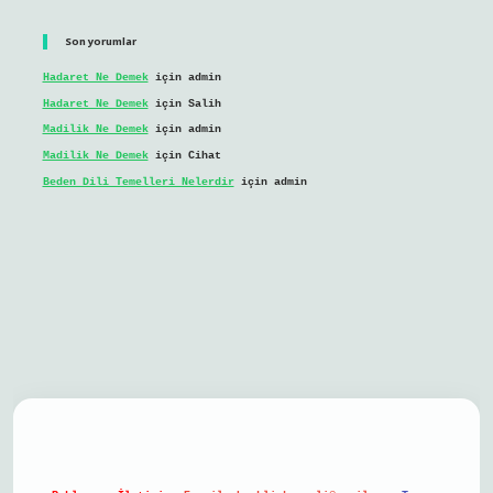
Son yorumlar
Hadaret Ne Demek
için
admin
Hadaret Ne Demek
için
Salih
Madilik Ne Demek
için
admin
Madilik Ne Demek
için
Cihat
Beden Dili Temelleri Nelerdir
için
admin
il giriş