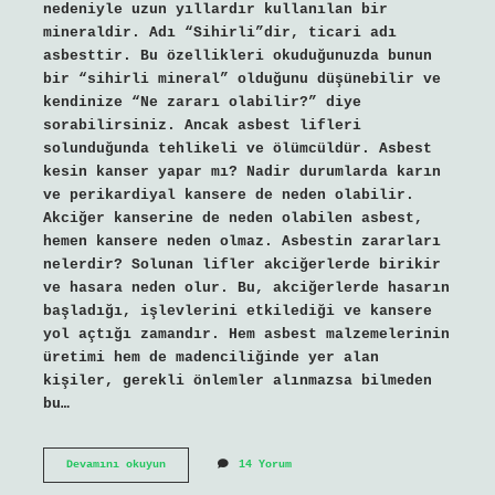
nedeniyle uzun yıllardır kullanılan bir
mineraldir. Adı “Sihirli”dir, ticari adı
asbesttir. Bu özellikleri okuduğunuzda bunun
bir “sihirli mineral” olduğunu düşünebilir ve
kendinize “Ne zararı olabilir?” diye
sorabilirsiniz. Ancak asbest lifleri
solunduğunda tehlikeli ve ölümcüldür. Asbest
kesin kanser yapar mı? Nadir durumlarda karın
ve perikardiyal kansere de neden olabilir.
Akciğer kanserine de neden olabilen asbest,
hemen kansere neden olmaz. Asbestin zararları
nelerdir? Solunan lifler akciğerlerde birikir
ve hasara neden olur. Bu, akciğerlerde hasarın
başladığı, işlevlerini etkilediği ve kansere
yol açtığı zamandır. Hem asbest malzemelerinin
üretimi hem de madenciliğinde yer alan
kişiler, gerekli önlemler alınmazsa bilmeden
bu…
Amyant
Devamını okuyun
14 Yorum
Kanserojen
Mi