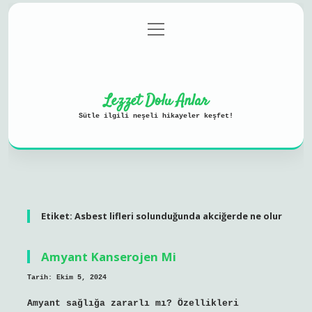
menüyü
Anasayfa
Gizlilik Politikası
aç
Yasal Uyarı
Hakkımızda
Lezzet Dolu Anlar
Sütle ilgili neşeli hikayeler keşfet!
Etiket:
Asbest lifleri solunduğunda akciğerde ne olur
Amyant Kanserojen Mi
Tarih: Ekim 5, 2024
Amyant sağlığa zararlı mı? Özellikleri