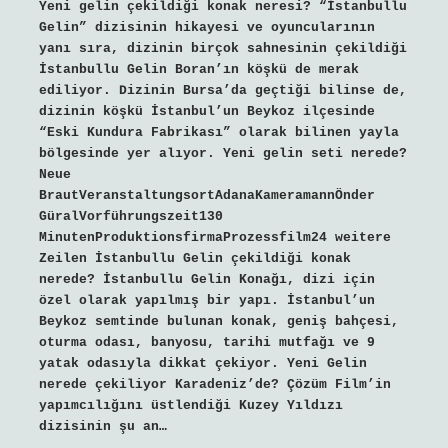
Yeni gelin çekildiği konak neresi? “İstanbullu
Gelin” dizisinin hikayesi ve oyuncularının
yanı sıra, dizinin birçok sahnesinin çekildiği
İstanbullu Gelin Boran’ın köşkü de merak
ediliyor. Dizinin Bursa’da geçtiği bilinse de,
dizinin köşkü İstanbul’un Beykoz ilçesinde
“Eski Kundura Fabrikası” olarak bilinen yayla
bölgesinde yer alıyor. Yeni gelin seti nerede?
Neue
BrautVeranstaltungsortAdanaKameramannÖnder
GüralVorführungszeit130
MinutenProduktionsfirmaProzessfilm24 weitere
Zeilen İstanbullu Gelin çekildiği konak
nerede? İstanbullu Gelin Konağı, dizi için
özel olarak yapılmış bir yapı. İstanbul’un
Beykoz semtinde bulunan konak, geniş bahçesi,
oturma odası, banyosu, tarihi mutfağı ve 9
yatak odasıyla dikkat çekiyor. Yeni Gelin
nerede çekiliyor Karadeniz’de? Çözüm Film’in
yapımcılığını üstlendiği Kuzey Yıldızı
dizisinin şu an…