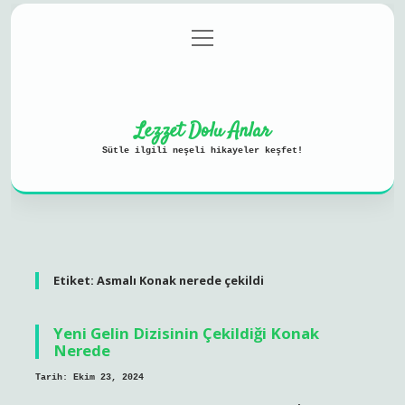
menüyü
Anasayfa
Gizlilik Politikası
aç
Yasal Uyarı
Hakkımızda
Lezzet Dolu Anlar
Sütle ilgili neşeli hikayeler keşfet!
Etiket:
Asmalı Konak nerede çekildi
Yeni Gelin Dizisinin Çekildiği Konak
Nerede
Tarih: Ekim 23, 2024