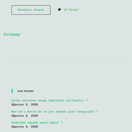
Yeni
Devamını okuyun
14 Yorum
Gelin
Dizisinin
Çekildiği
Konak
Nerede
Sitemap
Sidebar
Son Yazılar
Essay yazarken hangi bağlaçlar kullanılır ?
Ağustos 6, 2026
Kur’an-ı Kerim’de en çok okunan ayet hangisidir ?
Ağustos 6, 2026
Ayaktaki egzama nasıl geçer ?
Ağustos 5, 2026