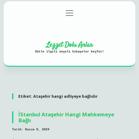
menüyü
Anasayfa
Gizlilik Politikası
aç
Yasal Uyarı
Hakkımızda
Lezzet Dolu Anlar
Sütle ilgili neşeli hikayeler keşfet!
Etiket:
Ataşehir hangi adliyeye bağlıdır
İStanbul Ataşehir Hangi Mahkemeye
Bağlı
Tarih: Kasım 5, 2024