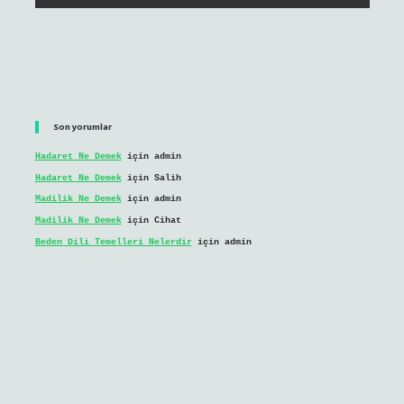
Son yorumlar
Hadaret Ne Demek
için
admin
Hadaret Ne Demek
için
Salih
Madilik Ne Demek
için
admin
Madilik Ne Demek
için
Cihat
Beden Dili Temelleri Nelerdir
için
admin