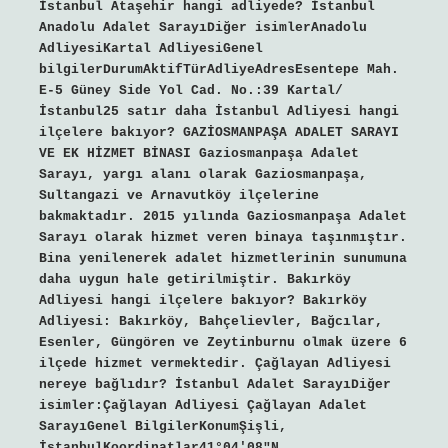
İstanbul Ataşehir hangi adliyede? İstanbul
Anadolu Adalet SarayıDiğer isimlerAnadolu
AdliyesiKartal AdliyesiGenel
bilgilerDurumAktifTürAdliyeAdresEsentepe Mah.
E-5 Güney Side Yol Cad. No.:39 Kartal/
İstanbul25 satır daha İstanbul Adliyesi hangi
ilçelere bakıyor? GAZİOSMANPAŞA ADALET SARAYI
VE EK HİZMET BİNASI Gaziosmanpaşa Adalet
Sarayı, yargı alanı olarak Gaziosmanpaşa,
Sultangazi ve Arnavutköy ilçelerine
bakmaktadır. 2015 yılında Gaziosmanpaşa Adalet
Sarayı olarak hizmet veren binaya taşınmıştır.
Bina yenilenerek adalet hizmetlerinin sunumuna
daha uygun hale getirilmiştir. Bakırköy
Adliyesi hangi ilçelere bakıyor? Bakırköy
Adliyesi: Bakırköy, Bahçelievler, Bağcılar,
Esenler, Güngören ve Zeytinburnu olmak üzere 6
ilçede hizmet vermektedir. Çağlayan Adliyesi
nereye bağlıdır? İstanbul Adalet SarayıDiğer
isimler:Çağlayan Adliyesi Çağlayan Adalet
SarayıGenel BilgilerKonumŞişli,
İstanbulKoordinatlar41°04′08″N