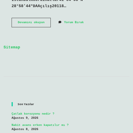
28°58′44″DAAçılış20118…
İStanbul
Devamını okuyun
Yorum Bırak
Ataşehir
Hangi
Mahkemeye
Bağlı
Sitemap
Sidebar
Son Yazılar
Çatlak korozyonu nedir ?
Ağustos 9, 2026
Nakit avans erken kapatılır mı ?
Ağustos 8, 2026