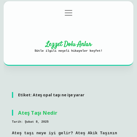
menüyü
Anasayfa
Gizlilik Politikası
aç
Yasal Uyarı
Hakkımızda
Lezzet Dolu Anlar
Sütle ilgili neşeli hikayeler keşfet!
Etiket:
Ateş opal taşı ne işe yarar
Ateş Taşı Nedir
Tarih: Şubat 8, 2025
Ateş taşı neye iyi gelir? Ateş Akik Taşının