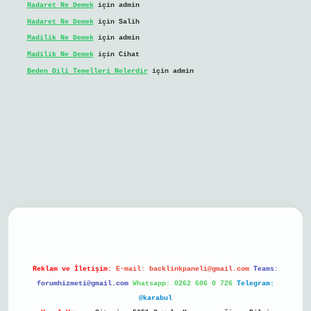
Hadaret Ne Demek
için
admin
Hadaret Ne Demek
için
Salih
Madilik Ne Demek
için
admin
Madilik Ne Demek
için
Cihat
Beden Dili Temelleri Nelerdir
için
admin
bil giriş
Reklam ve İletişim:
E-mail:
backlinkpaneli@gmail.com
Teams:
forumhizmeti@gmail.com
Whatsapp: 0262 606 0 726
Telegram:
@karabul