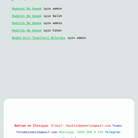
Hadaret Ne Demek
için
admin
Hadaret Ne Demek
için
Salih
Madilik Ne Demek
için
admin
Madilik Ne Demek
için
Cihat
Beden Dili Temelleri Nelerdir
için
admin
bil giriş
Reklam ve İletişim:
E-mail:
backlinkpaneli@gmail.com
Teams:
forumhizmeti@gmail.com
Whatsapp: 0262 606 0 726
Telegram: