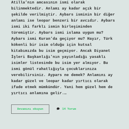
Atilla’nın amcasının ismi olarak
bilinmektedir. Anlamı ay kadar açık bir
şekilde verilmiştir. Aybars isminin bir diğer
anlamı ise leopar benzeri bir avcıdır. Aybars
ismi iki farklı ismin birleşiminden
türemiştir. Aybars ismi islama uygun mu?
Aybars ismi Kuran’da geçiyor mu? Hayır, Türk
kökenli bir isim olduğu için kutsal
kitabımızda bu isim geçmiyor. Ancak Diyanet
İşleri Başkanlığı’nın yayınladığı yasaklı
isimler listesinde bu isim yer almıyor. Bu
ismi gönül rahatlığıyla çocuklarınıza
verebilirsiniz. Aypars ne demek? Anlamını ay
kadar güzel ve leopar kadar yırtıcı olarak
ifade etmek mümkündür. Yani hem güzel hem de
yırtıcı anlamına gelir.…
Aypars
Devamını okuyun
14 Yorum
Mı
Aybars
Mı