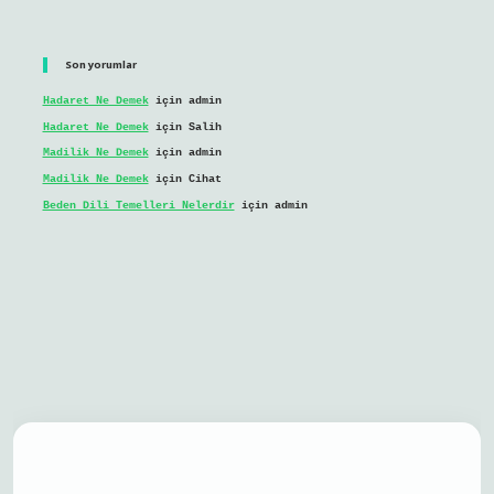
Son yorumlar
Hadaret Ne Demek
için
admin
Hadaret Ne Demek
için
Salih
Madilik Ne Demek
için
admin
Madilik Ne Demek
için
Cihat
Beden Dili Temelleri Nelerdir
için
admin
bil giriş