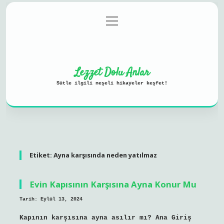
menüyü
Anasayfa
Gizlilik Politikası
aç
Yasal Uyarı
Hakkımızda
Lezzet Dolu Anlar
Sütle ilgili neşeli hikayeler keşfet!
Etiket:
Ayna karşısında neden yatılmaz
Evin Kapısının Karşısına Ayna Konur Mu
Tarih: Eylül 13, 2024
Kapının karşısına ayna asılır mı? Ana Giriş