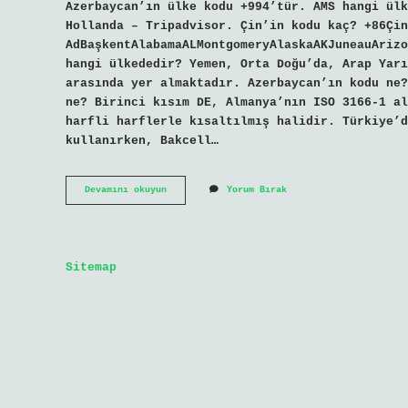
Azerbaycan’ın ülke kodu +994’tür. AMS hangi ülk
Hollanda – Tripadvisor. Çin’in kodu kaç? +86Çin
AdBaşkentAlabamaALMontgomeryAlaskaAKJuneauArizo
hangi ülkededir? Yemen, Orta Doğu’da, Arap Yarı
arasında yer almaktadır. Azerbaycan’ın kodu ne?
ne? Birinci kısım DE, Almanya’nın ISO 3166-1 al
harfli harflerle kısaltılmış halidir. Türkiye’d
kullanırken, Bakcell…
Az
Devamını okuyun
Yorum Bırak
Hangi
Ülkeye
Ait
Sitemap