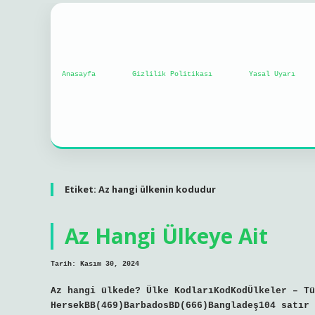
Anasayfa
Gizlilik Politikası
Yasal Uyarı
Etiket:
Az hangi ülkenin kodudur
Az Hangi Ülkeye Ait
Tarih: Kasım 30, 2024
Az hangi ülkede? Ülke KodlarıKodKodÜlkeler – Tü
HersekBB(469)BarbadosBD(666)Bangladeş104 satır 