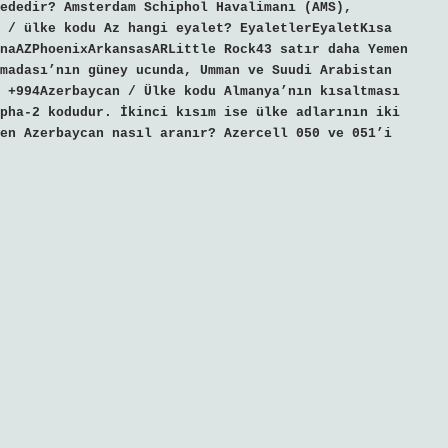
ededir? Amsterdam Schiphol Havalimanı (AMS),
 / ülke kodu Az hangi eyalet? EyaletlerEyaletKısa
naAZPhoenixArkansasARLittle Rock43 satır daha Yemen
madası’nın güney ucunda, Umman ve Suudi Arabistan
 +994Azerbaycan / Ülke kodu Almanya’nın kısaltması
pha-2 kodudur. İkinci kısım ise ülke adlarının iki
en Azerbaycan nasıl aranır? Azercell 050 ve 051’i