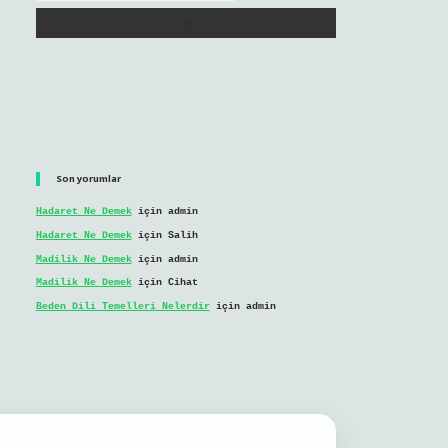
Son yorumlar
Hadaret Ne Demek
için
admin
Hadaret Ne Demek
için
Salih
Madilik Ne Demek
için
admin
Madilik Ne Demek
için
Cihat
Beden Dili Temelleri Nelerdir
için
admin