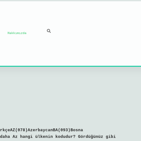
Hakkımızda
rkçeAZ(078)AzerbaycanBA(093)Bosna
daha Az hangi ülkenin kodudur? Gördüğünüz gibi