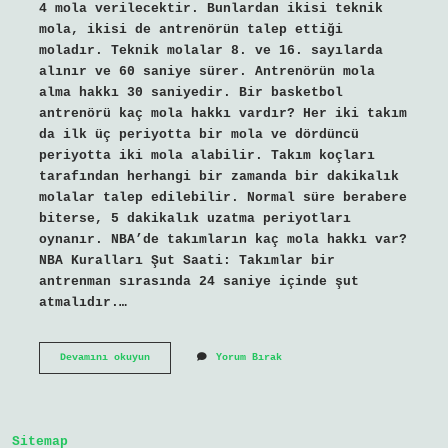
4 mola verilecektir. Bunlardan ikisi teknik
mola, ikisi de antrenörün talep ettiği
moladır. Teknik molalar 8. ve 16. sayılarda
alınır ve 60 saniye sürer. Antrenörün mola
alma hakkı 30 saniyedir. Bir basketbol
antrenörü kaç mola hakkı vardır? Her iki takım
da ilk üç periyotta bir mola ve dördüncü
periyotta iki mola alabilir. Takım koçları
tarafından herhangi bir zamanda bir dakikalık
molalar talep edilebilir. Normal süre berabere
biterse, 5 dakikalık uzatma periyotları
oynanır. NBA’de takımların kaç mola hakkı var?
NBA Kuralları Şut Saati: Takımlar bir
antrenman sırasında 24 saniye içinde şut
atmalıdır.…
Basketbol
Devamını okuyun
Yorum Bırak
Kaç
Mola
Hakkı
Var
Sitemap