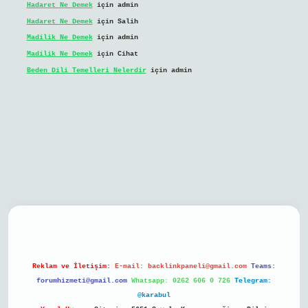
Hadaret Ne Demek
için
admin
Hadaret Ne Demek
için
Salih
Madilik Ne Demek
için
admin
Madilik Ne Demek
için
Cihat
Beden Dili Temelleri Nelerdir
için
admin
bil giriş
Reklam ve İletişim:
E-mail:
backlinkpaneli@gmail.com
Teams:
forumhizmeti@gmail.com
Whatsapp: 0262 606 0 726
Telegram:
@karabul