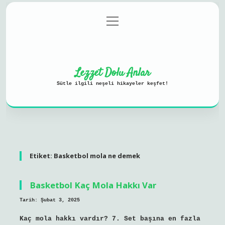
menüyü
Anasayfa
Gizlilik Politikası
aç
Yasal Uyarı
Hakkımızda
Lezzet Dolu Anlar
Sütle ilgili neşeli hikayeler keşfet!
Etiket:
Basketbol mola ne demek
Basketbol Kaç Mola Hakkı Var
Tarih: Şubat 3, 2025
Kaç mola hakkı vardır? 7. Set başına en fazla