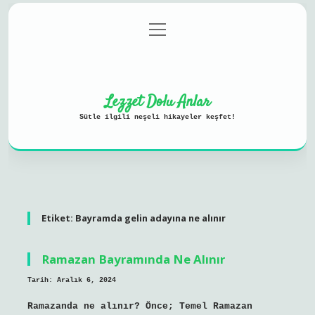
menüyü
Anasayfa
Gizlilik Politikası
aç
Yasal Uyarı
Hakkımızda
Lezzet Dolu Anlar
Sütle ilgili neşeli hikayeler keşfet!
Etiket:
Bayramda gelin adayına ne alınır
Ramazan Bayramında Ne Alınır
Tarih: Aralık 6, 2024
Ramazanda ne alınır? Önce; Temel Ramazan