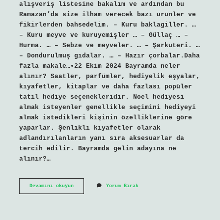
alışveriş listesine bakalım ve ardından bu
Ramazan’da size ilham verecek bazı ürünler ve
fikirlerden bahsedelim. – Kuru baklagiller. …
– Kuru meyve ve kuruyemişler … – Güllaç … –
Hurma. … – Sebze ve meyveler. … – Şarküteri. …
– Dondurulmuş gıdalar. … – Hazır çorbalar.Daha
fazla makale…•22 Ekim 2024 Bayramda neler
alınır? Saatler, parfümler, hediyelik eşyalar,
kıyafetler, kitaplar ve daha fazlası popüler
tatil hediye seçenekleridir. Noel hediyesi
almak isteyenler genellikle seçimini hediyeyi
almak istedikleri kişinin özelliklerine göre
yaparlar. Şenlikli kıyafetler olarak
adlandırılanların yanı sıra aksesuarlar da
tercih edilir. Bayramda gelin adayına ne
alınır?…
Ramazan
Devamını okuyun
Yorum Bırak
Bayramında
Ne
Alınır