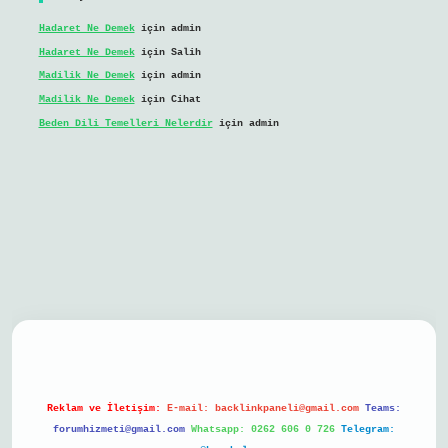
Hadaret Ne Demek
için
admin
Hadaret Ne Demek
için
Salih
Madilik Ne Demek
için
admin
Madilik Ne Demek
için
Cihat
Beden Dili Temelleri Nelerdir
için
admin
bil giriş
Reklam ve İletişim:
E-mail:
backlinkpaneli@gmail.com
Teams:
forumhizmeti@gmail.com
Whatsapp: 0262 606 0 726
Telegram: