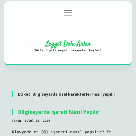
menüyü
Anasayfa
Gizlilik Politikası
aç
Yasal Uyarı
Hakkımızda
Lezzet Dolu Anlar
Sütle ilgili neşeli hikayeler keşfet!
Etiket:
Bilgisayarda özel karakterler nasıl yapılır
Bilgisayarda Işareti Nasıl Yapılır
Tarih: Eylül 22, 2024
Klavyede et (@) işareti nasıl yapılır? Et