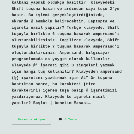
kalkanı yapmak oldukça basittir. Klavyedeki
Shift tuşuna basın ve ardından sayı tuşu 2’ye
basın. Bu işlemi gerçekleştirdiğinizde,
ekranda @ sembolü belirecektir. Laptopta ve
işareti nasıl yapılır? Türkçe klavyede, Shift
tuşuyla birlikte 6 tuşuna basarak ampersand’ı
oluşturabilirsiniz. İngilizce klavyede, Shift
tuşuyla birlikte 7 tuşuna basarak ampersand’ı
oluşturabilirsiniz. Ampersand, bilgisayar
programlamada da yaygın olarak kullanılır.
Klavyede @’ işareti gibi 3 simgeleri yazmak
için hangi tuş kullanılır? Klavyeden ampersand
(@) işaretini yazdırmak için ALT-Gr tuşuna
bastıktan sonra, bu karakteri (tire
karakterini) içeren tuşa basıp @ işaretimizi
yazdırıyoruz. Klavyede ku işareti nasıl
yapılır? Başlat | Denetim Masası…
Bilgisayarda
Devamını okuyun
6 Yorum
Işareti
Nasıl
Yapılır