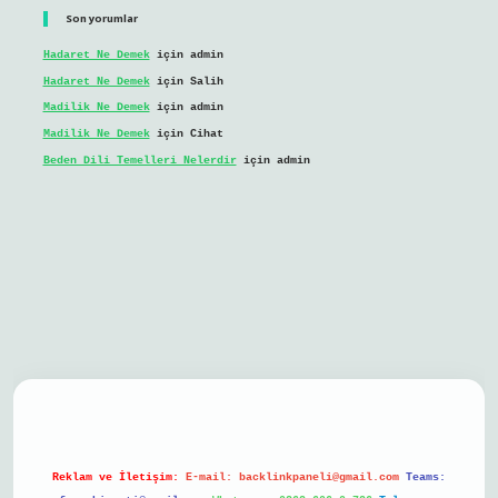
Son yorumlar
Hadaret Ne Demek
için
admin
Hadaret Ne Demek
için
Salih
Madilik Ne Demek
için
admin
Madilik Ne Demek
için
Cihat
Beden Dili Temelleri Nelerdir
için
admin
bil giriş
Reklam ve İletişim:
E-mail:
backlinkpaneli@gmail.com
Teams: