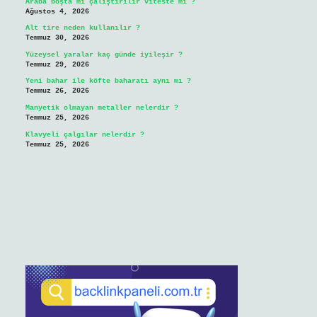
Araba boşta mı çalıştırılır viteste mi ?
Ağustos 4, 2026
Alt tire neden kullanılır ?
Temmuz 30, 2026
Yüzeysel yaralar kaç günde iyileşir ?
Temmuz 29, 2026
Yeni bahar ile köfte baharatı aynı mı ?
Temmuz 26, 2026
Manyetik olmayan metaller nelerdir ?
Temmuz 25, 2026
Klavyeli çalgılar nelerdir ?
Temmuz 25, 2026