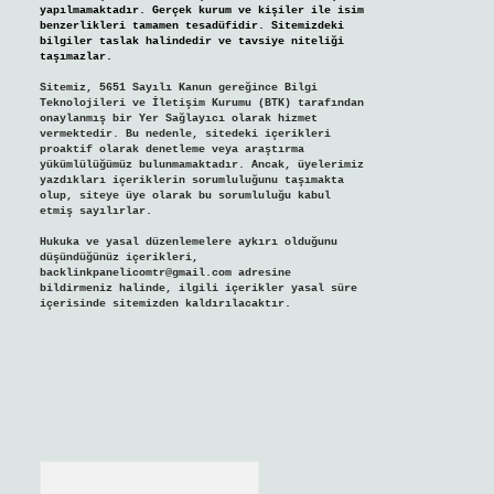
yapılmamaktadır. Gerçek kurum ve kişiler ile isim
benzerlikleri tamamen tesadüfidir. Sitemizdeki
bilgiler taslak halindedir ve tavsiye niteliği
taşımazlar.
Sitemiz, 5651 Sayılı Kanun gereğince Bilgi
Teknolojileri ve İletişim Kurumu (BTK) tarafından
onaylanmış bir Yer Sağlayıcı olarak hizmet
vermektedir. Bu nedenle, sitedeki içerikleri
proaktif olarak denetleme veya araştırma
yükümlülüğümüz bulunmamaktadır. Ancak, üyelerimiz
yazdıkları içeriklerin sorumluluğunu taşımakta
olup, siteye üye olarak bu sorumluluğu kabul
etmiş sayılırlar.
Hukuka ve yasal düzenlemelere aykırı olduğunu
düşündüğünüz içerikleri,
backlinkpanelicomtr@gmail.com
adresine
bildirmeniz halinde, ilgili içerikler yasal süre
içerisinde sitemizden kaldırılacaktır.
Arama