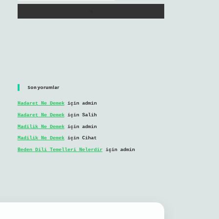
Son yorumlar
Hadaret Ne Demek
için
admin
Hadaret Ne Demek
için
Salih
Madilik Ne Demek
için
admin
Madilik Ne Demek
için
Cihat
Beden Dili Temelleri Nelerdir
için
admin