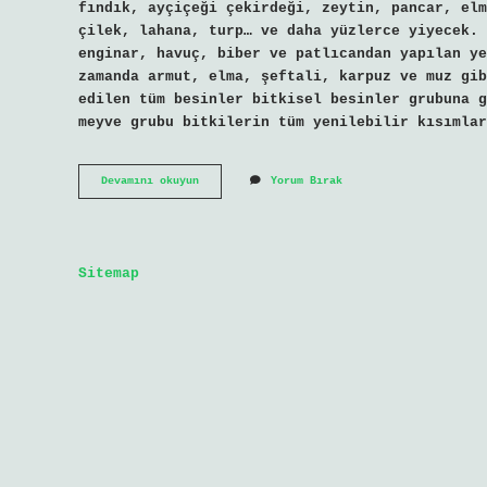
fındık, ayçiçeği çekirdeği, zeytin, pancar, elm
çilek, lahana, turp… ve daha yüzlerce yiyecek. 
enginar, havuç, biber ve patlıcandan yapılan ye
zamanda armut, elma, şeftali, karpuz ve muz gib
edilen tüm besinler bitkisel besinler grubuna g
meyve grubu bitkilerin tüm yenilebilir kısımlar
Bitkisel
Devamını okuyun
Yorum Bırak
Besin
Maddeleri
Nelerdir
Sitemap