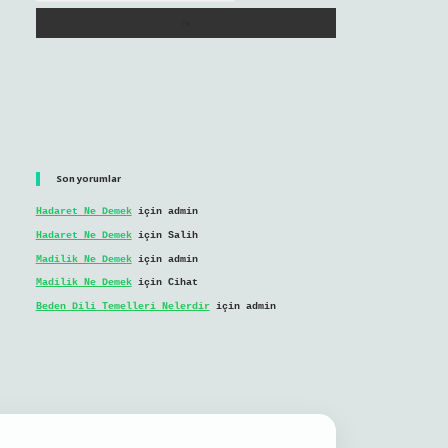
Son yorumlar
Hadaret Ne Demek
için
admin
Hadaret Ne Demek
için
Salih
Madilik Ne Demek
için
admin
Madilik Ne Demek
için
Cihat
Beden Dili Temelleri Nelerdir
için
admin