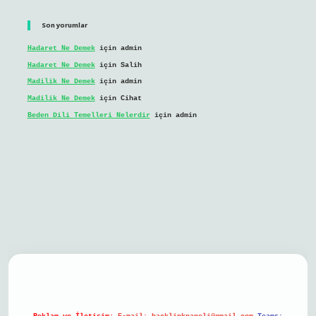
Son yorumlar
Hadaret Ne Demek
için
admin
Hadaret Ne Demek
için
Salih
Madilik Ne Demek
için
admin
Madilik Ne Demek
için
Cihat
Beden Dili Temelleri Nelerdir
için
admin
il giriş