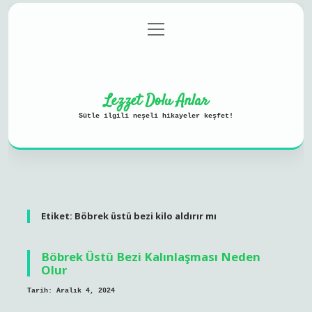
menüyü
Anasayfa
Gizlilik Politikası
aç
Yasal Uyarı
Hakkımızda
Lezzet Dolu Anlar
Sütle ilgili neşeli hikayeler keşfet!
Etiket:
Böbrek üstü bezi kilo aldırır mı
Böbrek Üstü Bezi Kalınlaşması Neden
Olur
Tarih: Aralık 4, 2024