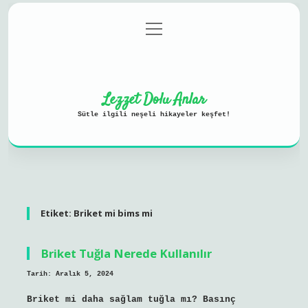
menüyü
Anasayfa
Gizlilik Politikası
aç
Yasal Uyarı
Hakkımızda
Lezzet Dolu Anlar
Sütle ilgili neşeli hikayeler keşfet!
Etiket:
Briket mi bims mi
Briket Tuğla Nerede Kullanılır
Tarih: Aralık 5, 2024
Briket mi daha sağlam tuğla mı? Basınç