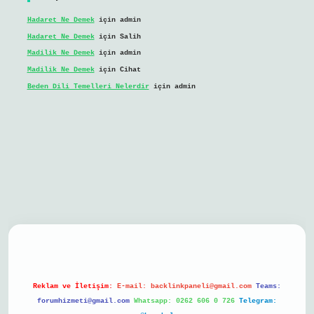
Hadaret Ne Demek
için
admin
Hadaret Ne Demek
için
Salih
Madilik Ne Demek
için
admin
Madilik Ne Demek
için
Cihat
Beden Dili Temelleri Nelerdir
için
admin
bil giriş
Reklam ve İletişim:
E-mail:
backlinkpaneli@gmail.com
Teams:
forumhizmeti@gmail.com
Whatsapp: 0262 606 0 726
Telegram: