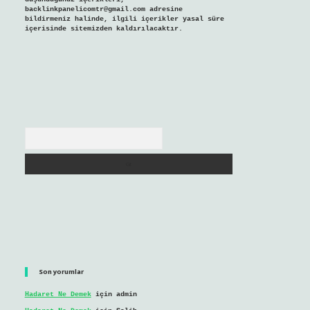
backlinkpanelicomtr@gmail.com
adresine
bildirmeniz halinde, ilgili içerikler yasal süre
içerisinde sitemizden kaldırılacaktır.
Arama
Son yorumlar
Hadaret Ne Demek
için
admin