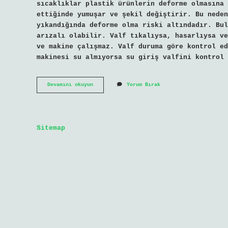
sıcaklıklar plastik ürünlerin deforme olmasına 
ettiğinde yumuşar ve şekil değiştirir. Bu neden
yıkandığında deforme olma riski altındadır. Bul
arızalı olabilir. Valf tıkalıysa, hasarlıysa ve
ve makine çalışmaz. Valf duruma göre kontrol ed
makinesi su almıyorsa su giriş valfini kontrol 
Japonyada
Devamını okuyun
Yorum Bırak
Bulaşık
Makinesi
Neden
Yok
Sitemap