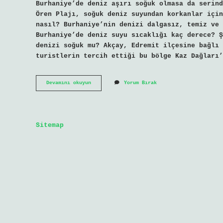
Burhaniye’de deniz aşırı soğuk olmasa da serind
Ören Plajı, soğuk deniz suyundan korkanlar için
nasıl? Burhaniye’nin denizi dalgasız, temiz ve 
Burhaniye’de deniz suyu sıcaklığı kaç derece? Ş
denizi soğuk mu? Akçay, Edremit ilçesine bağlı 
turistlerin tercih ettiği bu bölge Kaz Dağları’
Burhaniye
Devamını okuyun
Yorum Bırak
Deniz
Suyu
Soğuk
Mu
Sitemap