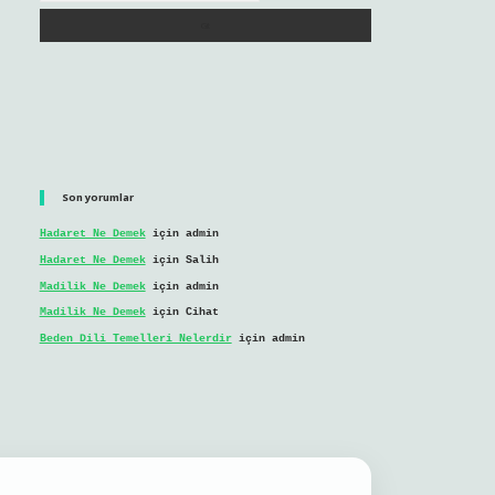
Son yorumlar
Hadaret Ne Demek
için
admin
Hadaret Ne Demek
için
Salih
Madilik Ne Demek
için
admin
Madilik Ne Demek
için
Cihat
Beden Dili Temelleri Nelerdir
için
admin