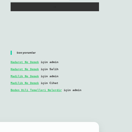
Son yorumlar
Hadaret Ne Demek
için
admin
Hadaret Ne Demek
için
Salih
Madilik Ne Demek
için
admin
Madilik Ne Demek
için
Cihat
Beden Dili Temelleri Nelerdir
için
admin