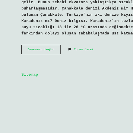
gelir. Bunun sebebi ekvatora yaklaştıkça sıcakl
buharlaşmasıdır. Çanakkale denizi Akdeniz mi? H
bulunan Çanakkale, Türkiye’nin iki denize kıyıs
Karadeniz mi? Deniz bilgisi. Karadeniz’in tuzlu
suyu sıcaklığı 13 ile 26 °C arasında değişmekte
farkından dolayı oluşan tabakalaşmada üst katma
Çanakkale
Devamını okuyun
Yorum Bırak
Denizi
Tuzlu
Mu
Sitemap