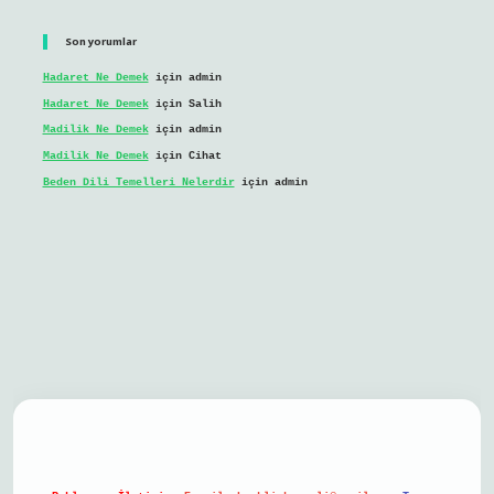
Son yorumlar
Hadaret Ne Demek
için
admin
Hadaret Ne Demek
için
Salih
Madilik Ne Demek
için
admin
Madilik Ne Demek
için
Cihat
Beden Dili Temelleri Nelerdir
için
admin
il giriş