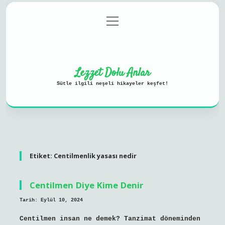
menüyü
Anasayfa
Gizlilik Politikası
aç
Yasal Uyarı
Hakkımızda
Lezzet Dolu Anlar
Sütle ilgili neşeli hikayeler keşfet!
Etiket:
Centilmenlik yasası nedir
Centilmen Diye Kime Denir
Tarih: Eylül 10, 2024
Centilmen insan ne demek? Tanzimat döneminden