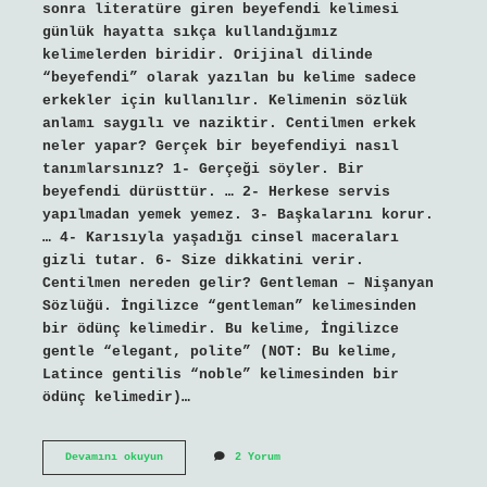
sonra literatüre giren beyefendi kelimesi
günlük hayatta sıkça kullandığımız
kelimelerden biridir. Orijinal dilinde
“beyefendi” olarak yazılan bu kelime sadece
erkekler için kullanılır. Kelimenin sözlük
anlamı saygılı ve naziktir. Centilmen erkek
neler yapar? Gerçek bir beyefendiyi nasıl
tanımlarsınız? 1- Gerçeği söyler. Bir
beyefendi dürüsttür. … 2- Herkese servis
yapılmadan yemek yemez. 3- Başkalarını korur.
… 4- Karısıyla yaşadığı cinsel maceraları
gizli tutar. 6- Size dikkatini verir.
Centilmen nereden gelir? Gentleman – Nişanyan
Sözlüğü. İngilizce “gentleman” kelimesinden
bir ödünç kelimedir. Bu kelime, İngilizce
gentle “elegant, polite” (NOT: Bu kelime,
Latince gentilis “noble” kelimesinden bir
ödünç kelimedir)…
Centilmen
Devamını okuyun
2 Yorum
Diye
Kime