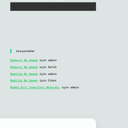
Son yorumlar
Hadaret Ne Demek
için
admin
Hadaret Ne Demek
için
Salih
Madilik Ne Demek
için
admin
Madilik Ne Demek
için
Cihat
Beden Dili Temelleri Nelerdir
için
admin