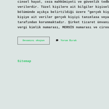
cinsel hayat, ceza mahkûmiyeti ve güvenlik tedb
verilerdir. Tüzel kişilere ait bilgiler kişisel
bölümünde açıkça belirtildiği üzere “gerçek kiş
kişiye ait veriler gerçek kişiyi tanımlasa veya
tarafından korunmaktadır. Şirket ticaret ünvanı
vergi kimlik numarası, MERSİS numarası ve ciros
Şirket
Devamını okuyun
Yorum Bırak
Bilgileri
Kişisel
Veri
Midir
Sitemap