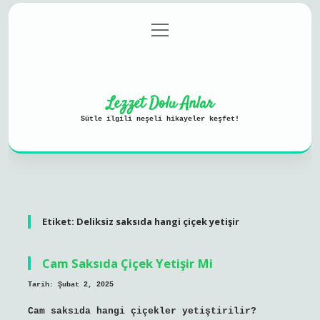
menüyü
Anasayfa
Gizlilik Politikası
aç
Yasal Uyarı
Hakkımızda
Lezzet Dolu Anlar
Sütle ilgili neşeli hikayeler keşfet!
Etiket:
Deliksiz saksıda hangi çiçek yetişir
Cam Saksıda Çiçek Yetişir Mi
Tarih: Şubat 2, 2025
Cam saksıda hangi çiçekler yetiştirilir?