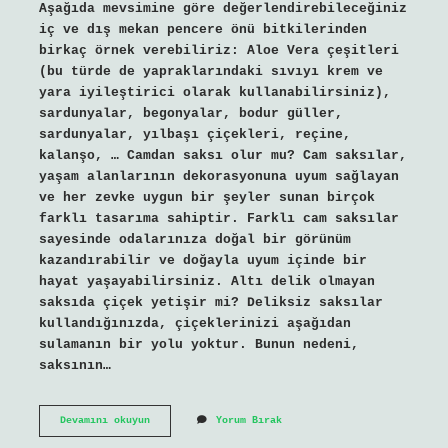
Aşağıda mevsimine göre değerlendirebileceğiniz
iç ve dış mekan pencere önü bitkilerinden
birkaç örnek verebiliriz: Aloe Vera çeşitleri
(bu türde de yapraklarındaki sıvıyı krem ​​ve
yara iyileştirici olarak kullanabilirsiniz),
sardunyalar, begonyalar, bodur güller,
sardunyalar, yılbaşı çiçekleri, reçine,
kalanşo, … Camdan saksı olur mu? Cam saksılar,
yaşam alanlarının dekorasyonuna uyum sağlayan
ve her zevke uygun bir şeyler sunan birçok
farklı tasarıma sahiptir. Farklı cam saksılar
sayesinde odalarınıza doğal bir görünüm
kazandırabilir ve doğayla uyum içinde bir
hayat yaşayabilirsiniz. Altı delik olmayan
saksıda çiçek yetişir mi? Deliksiz saksılar
kullandığınızda, çiçeklerinizi aşağıdan
sulamanın bir yolu yoktur. Bunun nedeni,
saksının…
Cam
Devamını okuyun
Yorum Bırak
Saksıda
Çiçek