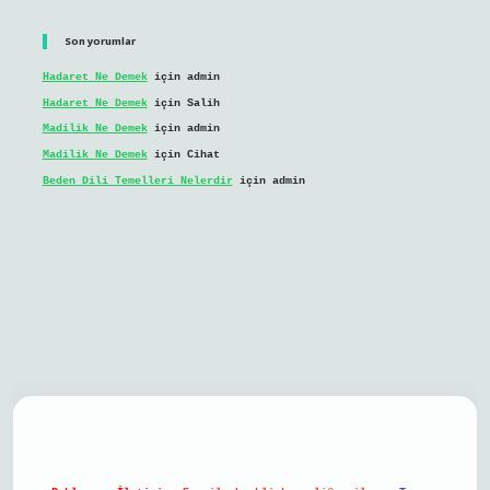
Son yorumlar
Hadaret Ne Demek
için
admin
Hadaret Ne Demek
için
Salih
Madilik Ne Demek
için
admin
Madilik Ne Demek
için
Cihat
Beden Dili Temelleri Nelerdir
için
admin
il giriş