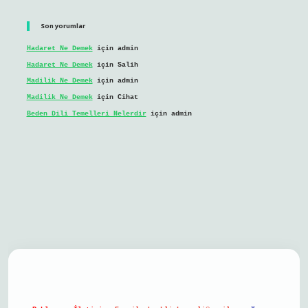
Son yorumlar
Hadaret Ne Demek
için
admin
Hadaret Ne Demek
için
Salih
Madilik Ne Demek
için
admin
Madilik Ne Demek
için
Cihat
Beden Dili Temelleri Nelerdir
için
admin
l giriş