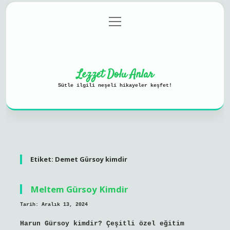
menüyü
Anasayfa
Gizlilik Politikası
aç
Yasal Uyarı
Hakkımızda
Lezzet Dolu Anlar
Sütle ilgili neşeli hikayeler keşfet!
Etiket:
Demet Gürsoy kimdir
Meltem Gürsoy Kimdir
Tarih: Aralık 13, 2024
Harun Gürsoy kimdir? Çeşitli özel eğitim