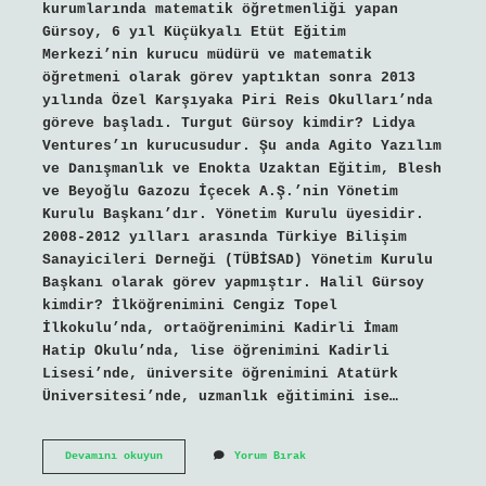
kurumlarında matematik öğretmenliği yapan
Gürsoy, 6 yıl Küçükyalı Etüt Eğitim
Merkezi’nin kurucu müdürü ve matematik
öğretmeni olarak görev yaptıktan sonra 2013
yılında Özel Karşıyaka Piri Reis Okulları’nda
göreve başladı. Turgut Gürsoy kimdir? Lidya
Ventures’ın kurucusudur. Şu anda Agito Yazılım
ve Danışmanlık ve Enokta Uzaktan Eğitim, Blesh
ve Beyoğlu Gazozu İçecek A.Ş.’nin Yönetim
Kurulu Başkanı’dır. Yönetim Kurulu üyesidir.
2008-2012 yılları arasında Türkiye Bilişim
Sanayicileri Derneği (TÜBİSAD) Yönetim Kurulu
Başkanı olarak görev yapmıştır. Halil Gürsoy
kimdir? İlköğrenimini Cengiz Topel
İlkokulu’nda, ortaöğrenimini Kadirli İmam
Hatip Okulu’nda, lise öğrenimini Kadirli
Lisesi’nde, üniversite öğrenimini Atatürk
Üniversitesi’nde, uzmanlık eğitimini ise…
Meltem
Devamını okuyun
Yorum Bırak
Gürsoy
Kimdir