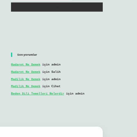
Son yorumlar
Hadaret Ne Demek
için
admin
Hadaret Ne Demek
için
Salih
Madilik Ne Demek
için
admin
Madilik Ne Demek
için
Cihat
Beden Dili Temelleri Nelerdir
için
admin