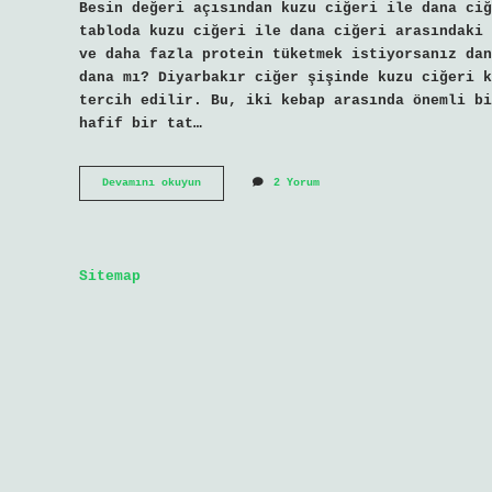
Besin değeri açısından kuzu ciğeri ile dana ciğ
tabloda kuzu ciğeri ile dana ciğeri arasındaki 
ve daha fazla protein tüketmek istiyorsanız dan
dana mı? Diyarbakır ciğer şişinde kuzu ciğeri k
tercih edilir. Bu, iki kebap arasında önemli bi
hafif bir tat…
Diyarbakır
Devamını okuyun
2 Yorum
Ciğeri
Dana
Mı
Kuzu
Mu
Sitemap