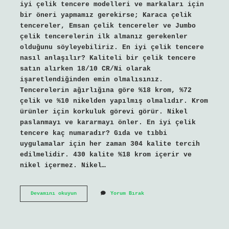
iyi çelik tencere modelleri ve markaları için
bir öneri yapmamız gerekirse; Karaca çelik
tencereler, Emsan çelik tencereler ve Jumbo
çelik tencerelerin ilk almanız gerekenler
olduğunu söyleyebiliriz. En iyi çelik tencere
nasıl anlaşılır? Kaliteli bir çelik tencere
satın alırken 18/10 CR/Ni olarak
işaretlendiğinden emin olmalısınız.
Tencerelerin ağırlığına göre %18 krom, %72
çelik ve %10 nikelden yapılmış olmalıdır. Krom
ürünler için korkuluk görevi görür. Nikel
paslanmayı ve kararmayı önler. En iyi çelik
tencere kaç numaradır? Gıda ve tıbbi
uygulamalar için her zaman 304 kalite tercih
edilmelidir. 430 kalite %18 krom içerir ve
nikel içermez. Nikel…
En
Devamını okuyun
Yorum Bırak
Kaliteli
Çelik
Tencere
Markası
Nedir