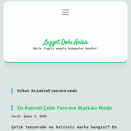
menüyü
Anasayfa
Gizlilik Politikası
aç
Yasal Uyarı
Hakkımızda
Lezzet Dolu Anlar
Sütle ilgili neşeli hikayeler keşfet!
Etiket:
En kaliteli tencere nedir
En Kaliteli Çelik Tencere Markası Nedir
Tarih: Şubat 3, 2025
Çelik tencerede en kaliteli marka hangisi? En