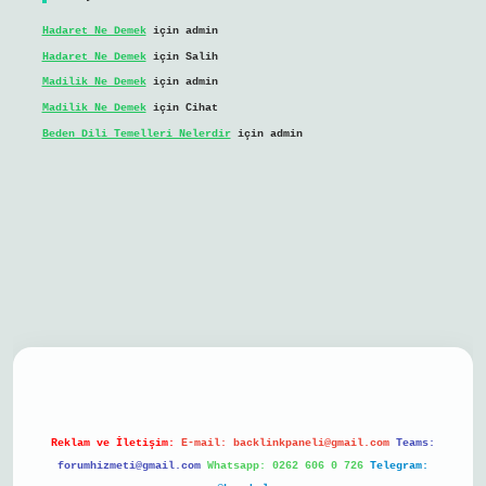
Hadaret Ne Demek
için
admin
Hadaret Ne Demek
için
Salih
Madilik Ne Demek
için
admin
Madilik Ne Demek
için
Cihat
Beden Dili Temelleri Nelerdir
için
admin
bil giriş
Reklam ve İletişim:
E-mail:
backlinkpaneli@gmail.com
Teams:
forumhizmeti@gmail.com
Whatsapp: 0262 606 0 726
Telegram: