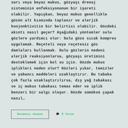
sarı veya beyaz mukus, gözyaşı drenaj
sisteminin enfeksiyonunun bir işareti
olabilir. Yapışkan, beyaz mukus genellikle
gözün alt kısmında toplanır ve alerjik
konjonktivitin bir belirtisi olabilir. Gözdeki
akıntı nasıl geçer? Aşağıdaki yöntemler sulu
gözlere yardımcı olur: Sulu göze sıcak kompres
uygulamak. Reçeteli veya reçetesiz göz
damlaları kullanmak. Sulu gözlerin nedeni
alerjik reaksiyonlarsa, gözyaşı üretimini
desteklemek için bol su için. Gözde mukus
iplikleri neden olur? Gözleri yıkar, temizler
ve yabancı maddeleri uzaklaştırır. Bu tabaka
çok fazla uzaklaştırılırsa, dış yağ tabakası
ve iç mukus tabakası temas eder ve iplik
benzeri bir salgı oluşur. Gözde sümüksü çapak
nasıl…
Gözde
Devamını okuyun
8 Yorum
Mukus
Nasıl
Geçer