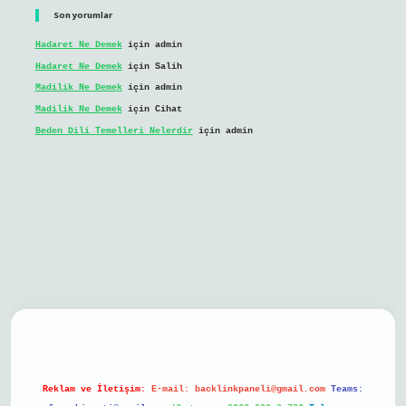
Son yorumlar
Hadaret Ne Demek
için
admin
Hadaret Ne Demek
için
Salih
Madilik Ne Demek
için
admin
Madilik Ne Demek
için
Cihat
Beden Dili Temelleri Nelerdir
için
admin
il giriş
Reklam ve İletişim:
E-mail:
backlinkpaneli@gmail.com
Teams: