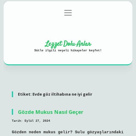
menüyü
Anasayfa
Gizlilik Politikası
aç
Yasal Uyarı
Hakkımızda
Lezzet Dolu Anlar
Sütle ilgili neşeli hikayeler keşfet!
Etiket:
Evde göz iltihabına ne iyi gelir
Gözde Mukus Nasıl Geçer
Tarih: Eylül 27, 2024
Gözden neden mukus gelir? Sulu gözyaşlarındaki