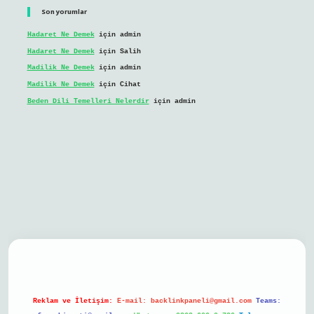
Son yorumlar
Hadaret Ne Demek
için
admin
Hadaret Ne Demek
için
Salih
Madilik Ne Demek
için
admin
Madilik Ne Demek
için
Cihat
Beden Dili Temelleri Nelerdir
için
admin
bil giriş
Reklam ve İletişim:
E-mail:
backlinkpaneli@gmail.com
Teams: