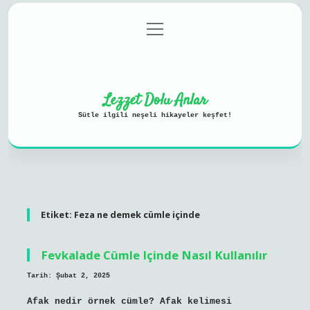
menüyü
Anasayfa
Gizlilik Politikası
aç
Yasal Uyarı
Hakkımızda
Lezzet Dolu Anlar
Sütle ilgili neşeli hikayeler keşfet!
Etiket:
Feza ne demek cümle içinde
Fevkalade Cümle Içinde Nasıl Kullanılır
Tarih: Şubat 2, 2025
Afak nedir örnek cümle? Afak kelimesi