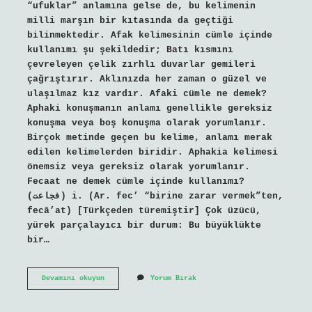
“ufuklar” anlamına gelse de, bu kelimenin
milli marşın bir kıtasında da geçtiği
bilinmektedir. Afak kelimesinin cümle içinde
kullanımı şu şekildedir; Batı kısmını
çevreleyen çelik zırhlı duvarlar gemileri
çağrıştırır. Aklınızda her zaman o güzel ve
ulaşılmaz kız vardır. Afaki cümle ne demek?
Aphaki konuşmanın anlamı genellikle gereksiz
konuşma veya boş konuşma olarak yorumlanır.
Birçok metinde geçen bu kelime, anlamı merak
edilen kelimelerden biridir. Aphakia kelimesi
önemsiz veya gereksiz olarak yorumlanır.
Fecaat ne demek cümle içinde kullanımı?
(ﻓﺠﺎﻋﺖ) i. (Ar. fec’ “birine zarar vermek”ten,
fecā’at) [Türkçeden türemiştir] Çok üzücü,
yürek parçalayıcı bir durum: Bu büyüklükte
bir…
Fevkalade
Devamını okuyun
Yorum Bırak
Cümle
Içinde
Nasıl