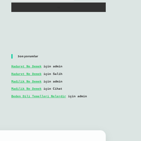
Son yorumlar
Hadaret Ne Demek
için
admin
Hadaret Ne Demek
için
Salih
Madilik Ne Demek
için
admin
Madilik Ne Demek
için
Cihat
Beden Dili Temelleri Nelerdir
için
admin