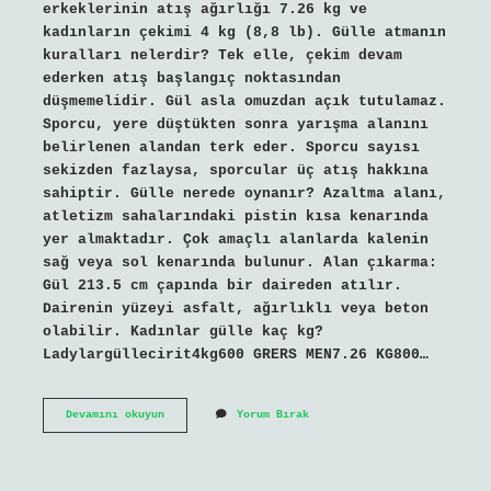
erkeklerinin atış ağırlığı 7.26 kg ve
kadınların çekimi 4 kg (8,8 lb). Gülle atmanın
kuralları nelerdir? Tek elle, çekim devam
ederken atış başlangıç ​​noktasından
düşmemelidir. Gül asla omuzdan açık tutulamaz.
Sporcu, yere düştükten sonra yarışma alanını
belirlenen alandan terk eder. Sporcu sayısı
sekizden fazlaysa, sporcular üç atış hakkına
sahiptir. Gülle nerede oynanır? Azaltma alanı,
atletizm sahalarındaki pistin kısa kenarında
yer almaktadır. Çok amaçlı alanlarda kalenin
sağ veya sol kenarında bulunur. Alan çıkarma:
Gül 213.5 cm çapında bir daireden atılır.
Dairenin yüzeyi asfalt, ağırlıklı veya beton
olabilir. Kadınlar gülle kaç kg?
Ladylargüllecirit4kg600 GRERS MEN7.26 KG800…
Balkona
Devamını okuyun
Yorum Bırak
Tente
Yaptırmak
Yasak
Mı