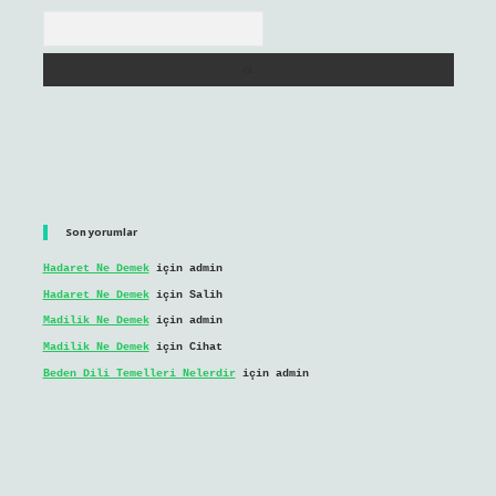
Arama
Son yorumlar
Hadaret Ne Demek
için
admin
Hadaret Ne Demek
için
Salih
Madilik Ne Demek
için
admin
Madilik Ne Demek
için
Cihat
Beden Dili Temelleri Nelerdir
için
admin