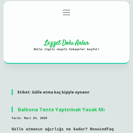
menüyü
Anasayfa
Gizlilik Politikası
aç
Yasal Uyarı
Hakkımızda
Lezzet Dolu Anlar
Sütle ilgili neşeli hikayeler keşfet!
Etiket:
Gülle atma kaç kişiyle oynanır
Balkona Tente Yaptırmak Yasak Mı
Tarih: Mart 24, 2025
Gülle atmanın ağırlığı ne kadar? Roswindfaq