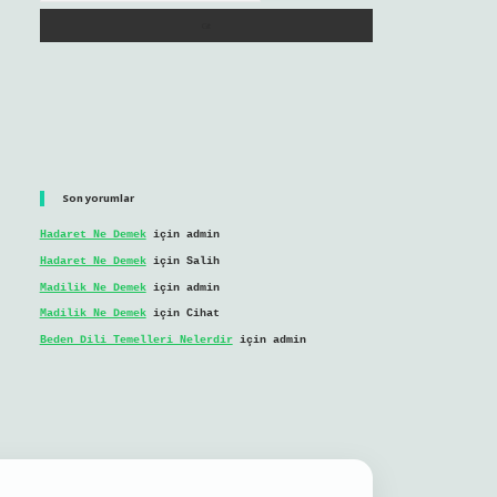
Son yorumlar
Hadaret Ne Demek
için
admin
Hadaret Ne Demek
için
Salih
Madilik Ne Demek
için
admin
Madilik Ne Demek
için
Cihat
Beden Dili Temelleri Nelerdir
için
admin