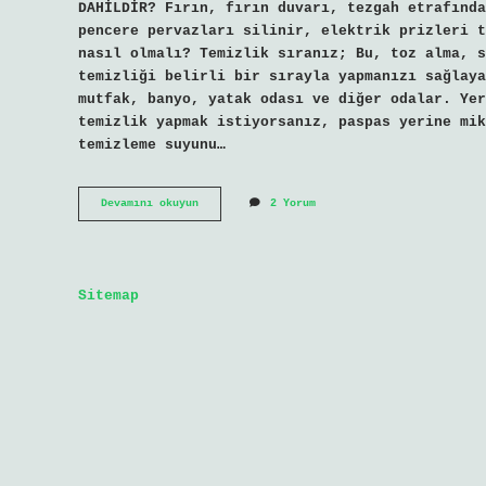
DAHİLDİR? Fırın, fırın duvarı, tezgah etrafında
pencere pervazları silinir, elektrik prizleri t
nasıl olmalı? Temizlik sıranız; Bu, toz alma, s
temizliği belirli bir sırayla yapmanızı sağlaya
mutfak, banyo, yatak odası ve diğer odalar. Yer
temizlik yapmak istiyorsanız, paspas yerine mik
temizleme suyunu…
En
Devamını okuyun
2 Yorum
Kolay
Temizlik
Nasıl
Yapılır
Sitemap