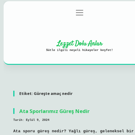
menüyü
Anasayfa
Gizlilik Politikası
Yasal Uyarı
aç
Hakkımızda
Lezzet Dolu Anlar
Sütle ilgili neşeli hikayeler keşfet!
Etiket:
Güreşte amaç nedir
Ata Sporlarımız Güreş Nedir
Tarih: Eylül 9, 2024
Ata sporu güreş nedir? Yağlı güreş, geleneksel bir