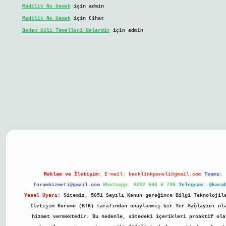
Madilik Ne Demek
için
admin
Madilik Ne Demek
için
Cihat
Beden Dili Temelleri Nelerdir
için
admin
il giriş
Reklam ve İletişim:
E-mail:
backlinkpaneli@gmail.com
Teams:
forumhizmeti@gmail.com
Whatsapp: 0262 606 0 726
Telegram: @kara
Yasal Uyarı:
Sitemiz, 5651 Sayılı Kanun gereğince Bilgi Teknolojil
İletişim Kurumu (BTK) tarafından onaylanmış bir Yer Sağlayıcı ol
hizmet vermektedir. Bu nedenle, sitedeki içerikleri proaktif ola