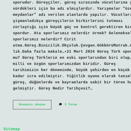
sporudur. Güreşçiler, güreş sırasında vücutlarına 
sürdükleri için bu adı almışlardır. Yarışmalar “öz
meydanlar” adı verilen alanlarda yapılır. Vücutlar
şişmanladıkça güreşçilerin birbirlerini tutması
zorlaştığı için büyük güç ve kontrol gerektiren bi
spordur. Ata sporlarımız nelerdir örnek? Gelenekse
sporlarımız nelerdir? Cirit
atma.Güreş.Binicilik.Okçuluk.Çevgan.GökbörüMatrak.
lık.Daha fazla makale…•21 Mart 2024 Güreş Türk spo
mu? Güreş Türklerin en eski sporlarından biri olup
milli ve özgün sporlarımızdan biridir. Güreş
tarihimizin her döneminde, büyük şehirden en küçük
kadar icra edilmiştir. Yiğitlik oyunu olarak tanım
güreş, düğünlerde ve bayramlarda sabit bir tören h
gelmiştir. Güreş Nedir Tarihçesi?…
Ata
Devamını okuyun
2 Yorum
Sporlarımız
Güreş
Nedir
Sitemap