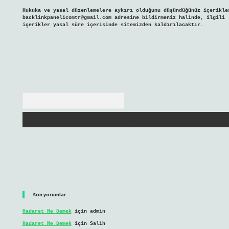
Hukuka ve yasal düzenlemelere aykırı olduğunu düşündüğünüz içerikle
backlinkpanelicomtr@gmail.com
adresine bildirmeniz halinde, ilgili
içerikler yasal süre içerisinde sitemizden kaldırılacaktır.
Arama
Son yorumlar
Hadaret Ne Demek
için
admin
Hadaret Ne Demek
için
Salih