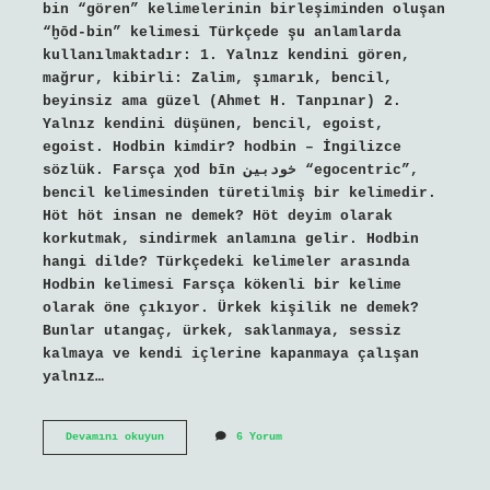
bіn “gören” kelimelerinin birleşiminden oluşan
“ḫōd-bіn” kelimesi Türkçede şu anlamlarda
kullanılmaktadır: 1. Yalnız kendini gören,
mağrur, kibirli: Zalim, şımarık, bencil,
beyinsiz ama güzel (Ahmet H. Tanpınar) 2.
Yalnız kendini düşünen, bencil, egoist,
egoist. Hodbin kimdir? hodbin – İngilizce
sözlük. Farsça χod bīn خودبین “egocentric”,
bencil kelimesinden türetilmiş bir kelimedir.
Höt höt insan ne demek? Höt deyim olarak
korkutmak, sindirmek anlamına gelir. Hodbin
hangi dilde? Türkçedeki kelimeler arasında
Hodbin kelimesi Farsça kökenli bir kelime
olarak öne çıkıyor. Ürkek kişilik ne demek?
Bunlar utangaç, ürkek, saklanmaya, sessiz
kalmaya ve kendi içlerine kapanmaya çalışan
yalnız…
Hodbin
Devamını okuyun
6 Yorum
Insan
Ne
Demek