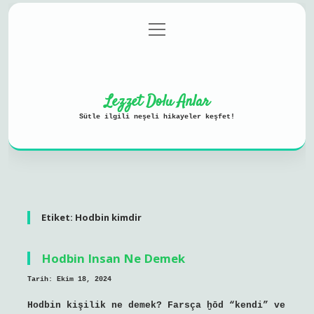
menüyü
Anasayfa
Gizlilik Politikası
aç
Yasal Uyarı
Hakkımızda
Lezzet Dolu Anlar
Sütle ilgili neşeli hikayeler keşfet!
Etiket:
Hodbin kimdir
Hodbin Insan Ne Demek
Tarih: Ekim 18, 2024
Hodbin kişilik ne demek? Farsça ḫōd “kendi” ve