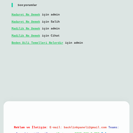
Son yorumlar
Hadaret Ne Demek
için
admin
Hadaret Ne Demek
için
Salih
Madilik Ne Demek
için
admin
Madilik Ne Demek
için
Cihat
Beden Dili Temelleri Nelerdir
için
admin
bil giriş
Reklam ve İletişim:
E-mail:
backlinkpaneli@gmail.com
Teams: