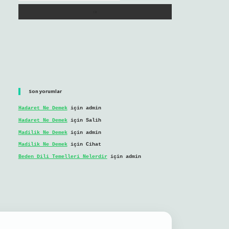
Son yorumlar
Hadaret Ne Demek
için
admin
Hadaret Ne Demek
için
Salih
Madilik Ne Demek
için
admin
Madilik Ne Demek
için
Cihat
Beden Dili Temelleri Nelerdir
için
admin