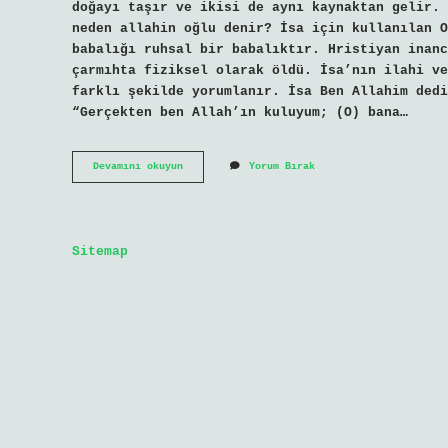
doğayı taşır ve ikisi de aynı kaynaktan gelir. 
neden allahin oğlu denir? İsa için kullanılan O
babalığı ruhsal bir babalıktır. Hristiyan inanc
çarmıhta fiziksel olarak öldü. İsa’nın ilahi ve
farklı şekilde yorumlanır. İsa Ben Allahim dedi
“Gerçekten ben Allah’ın kuluyum; (O) bana…
Hz
Devamını okuyun
Yorum Bırak
Isa
Neden
Allaha
Baba
Diyor
Sitemap