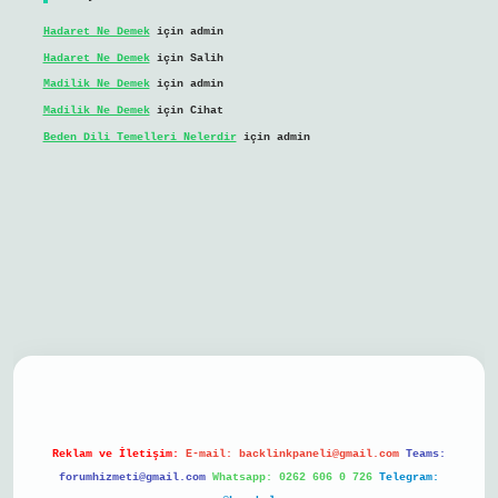
Hadaret Ne Demek
için
admin
Hadaret Ne Demek
için
Salih
Madilik Ne Demek
için
admin
Madilik Ne Demek
için
Cihat
Beden Dili Temelleri Nelerdir
için
admin
il giriş
Reklam ve İletişim:
E-mail:
backlinkpaneli@gmail.com
Teams:
forumhizmeti@gmail.com
Whatsapp: 0262 606 0 726
Telegram: