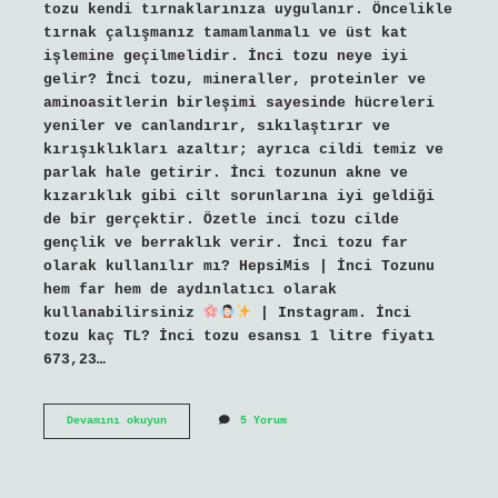
tozu kendi tırnaklarınıza uygulanır. Öncelikle
tırnak çalışmanız tamamlanmalı ve üst kat
işlemine geçilmelidir. İnci tozu neye iyi
gelir? İnci tozu, mineraller, proteinler ve
aminoasitlerin birleşimi sayesinde hücreleri
yeniler ve canlandırır, sıkılaştırır ve
kırışıklıkları azaltır; ayrıca cildi temiz ve
parlak hale getirir. İnci tozunun akne ve
kızarıklık gibi cilt sorunlarına iyi geldiği
de bir gerçektir. Özetle inci tozu cilde
gençlik ve berraklık verir. İnci tozu far
olarak kullanılır mı? HepsiMis | İnci Tozunu
hem far hem de aydınlatıcı olarak
kullanabilirsiniz
| Instagram. İnci
tozu kaç TL? İnci tozu esansı 1 litre fiyatı
673,23…
Inci
Devamını okuyun
5 Yorum
Tozu
Makyajda
Kullanılır
Mı