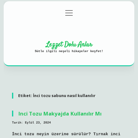
menüyü
Anasayfa
Gizlilik Politikası
aç
Yasal Uyarı
Hakkımızda
Lezzet Dolu Anlar
Sütle ilgili neşeli hikayeler keşfet!
Etiket:
İnci tozu sabunu nasıl kullanılır
Inci Tozu Makyajda Kullanılır Mı
Tarih: Eylül 23, 2024
İnci tozu neyin üzerine sürülür? Tırnak inci