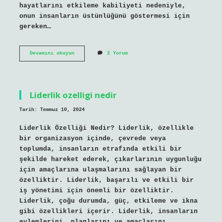
hayatlarını etkileme kabiliyeti nedeniyle,
onun insanların üstünlüğünü göstermesi için
gereken…
Azameti
Devamını okuyun
2 Yorum
ilahi
ne
demek
Liderlik ozelligi nedir
Tarih: Temmuz 10, 2024
Liderlik Özelliği Nedir? Liderlik, özellikle
bir organizasyon içinde, çevrede veya
toplumda, insanların etrafında etkili bir
şekilde hareket ederek, çıkarlarının uygunluğu
için amaçlarına ulaşmalarını sağlayan bir
özelliktir. Liderlik, başarılı ve etkili bir
iş yönetimi için önemli bir özelliktir.
Liderlik, çoğu durumda, güç, etkileme ve ikna
gibi özellikleri içerir. Liderlik, insanların
eylemlerini, planlarını ve amaçlarını