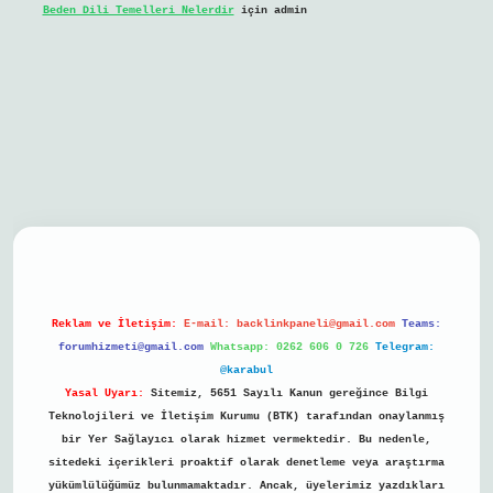
Beden Dili Temelleri Nelerdir
için
admin
giriş
Reklam ve İletişim:
E-mail:
backlinkpaneli@gmail.com
Teams:
forumhizmeti@gmail.com
Whatsapp: 0262 606 0 726
Telegram:
@karabul
Yasal Uyarı:
Sitemiz, 5651 Sayılı Kanun gereğince Bilgi
Teknolojileri ve İletişim Kurumu (BTK) tarafından onaylanmış
bir Yer Sağlayıcı olarak hizmet vermektedir. Bu nedenle,
sitedeki içerikleri proaktif olarak denetleme veya araştırma
yükümlülüğümüz bulunmamaktadır. Ancak, üyelerimiz yazdıkları