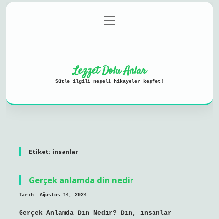
menüyü
Anasayfa
Gizlilik Politikası
aç
Yasal Uyarı
Hakkımızda
Lezzet Dolu Anlar
Sütle ilgili neşeli hikayeler keşfet!
Etiket:
insanlar
Gerçek anlamda din nedir
Tarih: Ağustos 14, 2024
Gerçek Anlamda Din Nedir? Din, insanlar