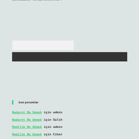
Arama
Son yorumlar
Hadaret Ne Demek
için
admin
Hadaret Ne Demek
için
Salih
Madilik Ne Demek
için
admin
Madilik Ne Demek
için
Cihat