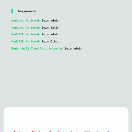
Son yorumlar
Hadaret Ne Demek
için
admin
Hadaret Ne Demek
için
Salih
Madilik Ne Demek
için
admin
Madilik Ne Demek
için
Cihat
Beden Dili Temelleri Nelerdir
için
admin
il giriş