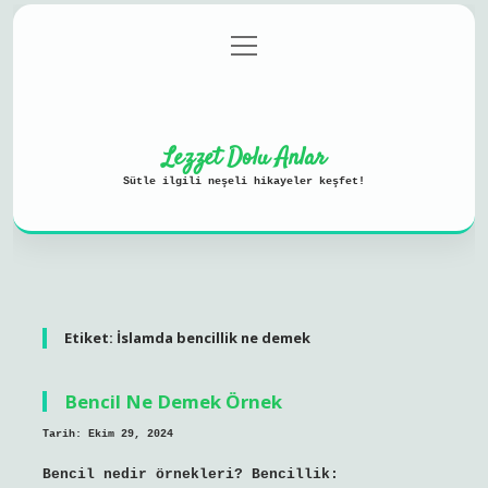
menüyü
Anasayfa
Gizlilik Politikası
aç
Yasal Uyarı
Hakkımızda
Lezzet Dolu Anlar
Sütle ilgili neşeli hikayeler keşfet!
Etiket:
İslamda bencillik ne demek
Bencil Ne Demek Örnek
Tarih: Ekim 29, 2024
Bencil nedir örnekleri? Bencillik: