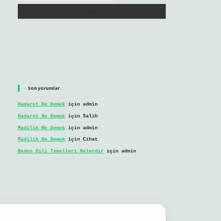
Son yorumlar
Hadaret Ne Demek
için
admin
Hadaret Ne Demek
için
Salih
Madilik Ne Demek
için
admin
Madilik Ne Demek
için
Cihat
Beden Dili Temelleri Nelerdir
için
admin