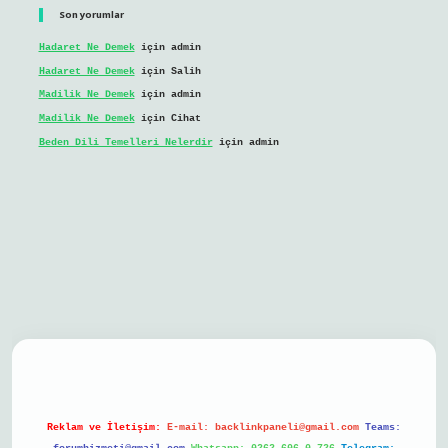
Son yorumlar
Hadaret Ne Demek
için
admin
Hadaret Ne Demek
için
Salih
Madilik Ne Demek
için
admin
Madilik Ne Demek
için
Cihat
Beden Dili Temelleri Nelerdir
için
admin
bil giriş
Reklam ve İletişim:
E-mail:
backlinkpaneli@gmail.com
Teams: