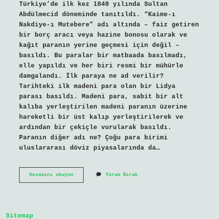
Türkiye’de ilk kez 1840 yılında Sultan
Abdülmecid döneminde tanıtıldı. “Kaime-ı
Nakdiye-ı Mutebere” adı altında – faiz getiren
bir borç aracı veya hazine bonosu olarak ve
kağıt paranın yerine geçmesi için değil –
basıldı. Bu paralar bir matbaada basılmadı,
elle yapıldı ve her biri resmi bir mühürle
damgalandı. İlk paraya ne ad verilir?
Tarihteki ilk madeni para olan bir Lidya
parası basıldı. Madeni para, sabit bir alt
kalıba yerleştirilen madeni paranın üzerine
hareketli bir üst kalıp yerleştirilerek ve
ardından bir çekiçle vurularak basıldı.
Paranın diğer adı ne? Çoğu para birimi
uluslararası döviz piyasalarında da…
Paranın
Devamını okuyun
Yorum Bırak
Ilk
Adı
Nedir
Sitemap