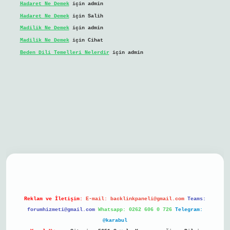
Hadaret Ne Demek
için
admin
Hadaret Ne Demek
için
Salih
Madilik Ne Demek
için
admin
Madilik Ne Demek
için
Cihat
Beden Dili Temelleri Nelerdir
için
admin
bil giriş
Reklam ve İletişim:
E-mail:
backlinkpaneli@gmail.com
Teams:
forumhizmeti@gmail.com
Whatsapp: 0262 606 0 726
Telegram:
@karabul