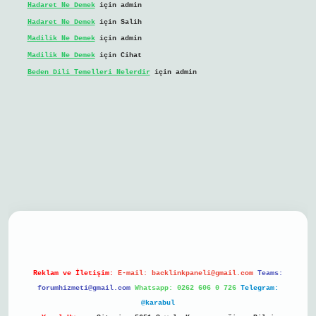
Hadaret Ne Demek
için
admin
Hadaret Ne Demek
için
Salih
Madilik Ne Demek
için
admin
Madilik Ne Demek
için
Cihat
Beden Dili Temelleri Nelerdir
için
admin
bil giriş
Reklam ve İletişim:
E-mail:
backlinkpaneli@gmail.com
Teams:
forumhizmeti@gmail.com
Whatsapp: 0262 606 0 726
Telegram:
@karabul