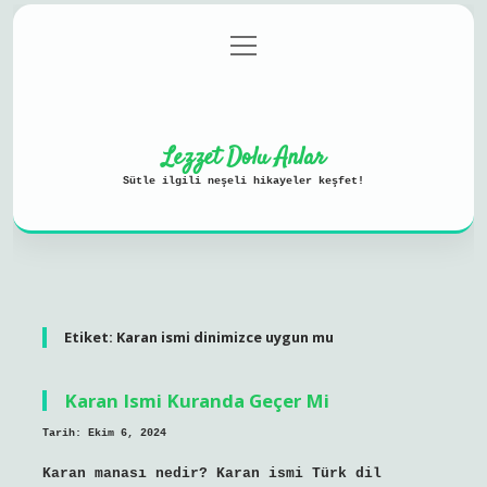
menüyü
Anasayfa
Gizlilik Politikası
aç
Yasal Uyarı
Hakkımızda
Lezzet Dolu Anlar
Sütle ilgili neşeli hikayeler keşfet!
Etiket:
Karan ismi dinimizce uygun mu
Karan Ismi Kuranda Geçer Mi
Tarih: Ekim 6, 2024
Karan manası nedir? Karan ismi Türk dil