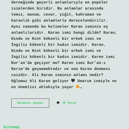
derneğinde geçerli anlamlarıyla en popüler
isimlerden biridir. Bu anlamlar arasında
temiz, masum, cesur, yiğit, kahraman ve
karanlık gibi anlamlarla derecelendirilir.
Aynı zamanda bu kelimeler Karan isminin eş
anlamlılarıdır. Karan ismi hangi dilde? Karan,
Hindu ve Hint kökenli bir erkek ismi ve
İngiliz kökenli bir kadın ismidir. Karan,
Hindu ve Hint kökenli bir erkek ismi ve
İngiliz kökenli bir kadın ismidir. Karen ismi
Kur’an’da geçiyor mu? Karen ismi Kur’an-ı
Kerim’de geçmemektedir ve ona Karen denmesi
caizdir. Ali Karan isminin anlamı nedir?
Oğlumuz Ali Karan geliyor
Umarım ismiyle ve
en önemlisi ahlakıyla yaşar
…
Karan
Devamını okuyun
10 Yorum
Ismi
Kuranda
Geçer
Mi
Sitemap