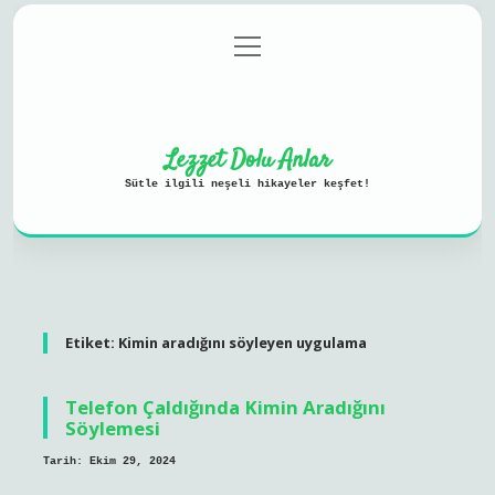
menüyü
Anasayfa
Gizlilik Politikası
aç
Yasal Uyarı
Hakkımızda
Lezzet Dolu Anlar
Sütle ilgili neşeli hikayeler keşfet!
Etiket:
Kimin aradığını söyleyen uygulama
Telefon Çaldığında Kimin Aradığını
Söylemesi
Tarih: Ekim 29, 2024