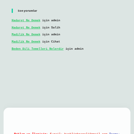
Son yorumlar
Hadaret Ne Demek
için
admin
Hadaret Ne Demek
için
Salih
Madilik Ne Demek
için
admin
Madilik Ne Demek
için
Cihat
Beden Dili Temelleri Nelerdir
için
admin
bil giriş