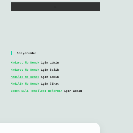
Son yorumlar
Hadaret Ne Demek
için
admin
Hadaret Ne Demek
için
Salih
Madilik Ne Demek
için
admin
Madilik Ne Demek
için
Cihat
Beden Dili Temelleri Nelerdir
için
admin