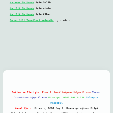
Hadaret Ne Demek
için
Salih
Madilik Ne Demek
için
admin
Madilik Ne Demek
için
Cihat
Beden Dili Temelleri Nelerdir
için
admin
il giriş
Reklam ve İletişim:
E-mail:
backlinkpaneli@gmail.com
Teams:
forumhizmeti@gmail.com
Whatsapp: 0262 606 0 726
Telegram:
@karabul
Yasal Uyarı:
Sitemiz, 5651 Sayılı Kanun gereğince Bilgi