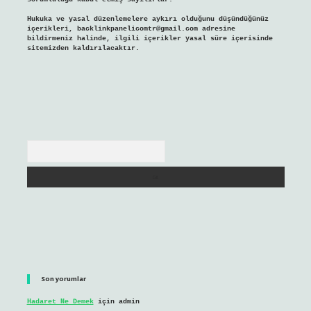
Hukuka ve yasal düzenlemelere aykırı olduğunu düşündüğünüz
içerikleri,
backlinkpanelicomtr@gmail.com
adresine
bildirmeniz halinde, ilgili içerikler yasal süre içerisinde
sitemizden kaldırılacaktır.
Arama
Son yorumlar
Hadaret Ne Demek
için
admin