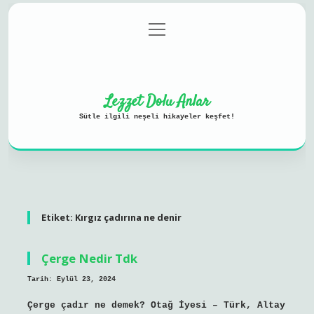
menüyü
Anasayfa
Gizlilik Politikası
aç
Yasal Uyarı
Hakkımızda
Lezzet Dolu Anlar
Sütle ilgili neşeli hikayeler keşfet!
Etiket:
Kırgız çadırına ne denir
Çerge Nedir Tdk
Tarih: Eylül 23, 2024
Çerge çadır ne demek? Otağ İyesi – Türk, Altay