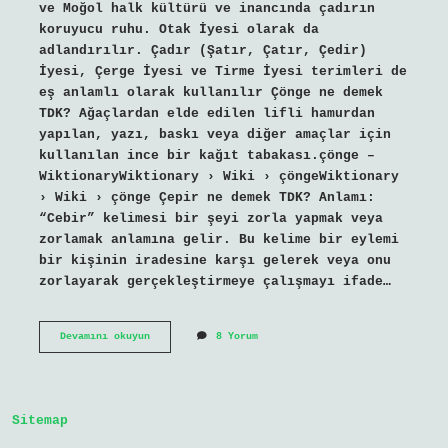
ve Moğol halk kültürü ve inancında çadırın
koruyucu ruhu. Otak İyesi olarak da
adlandırılır. Çadır (Şatır, Çatır, Çedir)
İyesi, Çerge İyesi ve Tirme İyesi terimleri de
eş anlamlı olarak kullanılır Çönge ne demek
TDK? Ağaçlardan elde edilen lifli hamurdan
yapılan, yazı, baskı veya diğer amaçlar için
kullanılan ince bir kağıt tabakası.çönge –
WiktionaryWiktionary › Wiki › çöngeWiktionary
› Wiki › çönge Çepir ne demek TDK? Anlamı:
“Cebir” kelimesi bir şeyi zorla yapmak veya
zorlamak anlamına gelir. Bu kelime bir eylemi
bir kişinin iradesine karşı gelerek veya onu
zorlayarak gerçekleştirmeye çalışmayı ifade…
Çerge
Devamını okuyun
8 Yorum
Nedir
Tdk
Sitemap